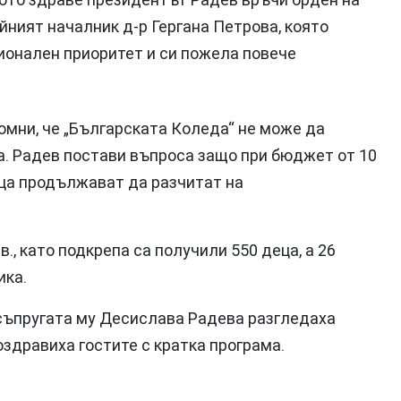
йният началник д-р Гергана Петрова, която
ционален приоритет и си пожела повече
мни, че „Българската Коледа“ не може да
а. Радев постави въпроса защо при бюджет от 10
ца продължават да разчитат на
в., като подкрепа са получили 550 деца, а 26
ика.
съпругата му Десислава Радева разгледаха
здравиха гостите с кратка програма.