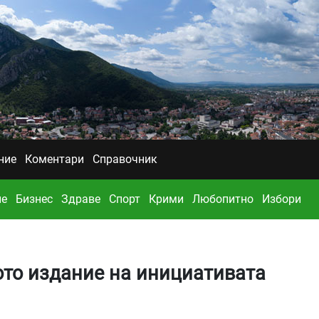
ние
Коментари
Справочник
ие
Бизнес
Здраве
Спорт
Крими
Любопитно
Избори
ото издание на инициативата