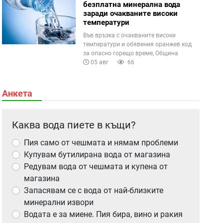
безплатна минерална вода
заради очакваните високи
температури
Във връзка с очакваните високи
температури и обявения оранжев код
за опасно горещо време, Община
05 авг
66
Анкета
Каква вода пиете в къщи?
Пия само от чешмата и нямам проблеми
Купувам бутилирана вода от магазина
Редувам вода от чешмата и купена от
магазина
Запасявам се с вода от най-близките
минерални извори
Водата е за миене. Пия бира, вино и ракия