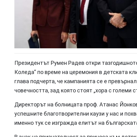
Президентът Румен Радев откри тазгодишното
Коледа“ по време на церемония в детската к
глава подчерта, че кампанията се е превърнал
човечността, зад която стоят „хора с големи с
Директорът на болницата проф. Атанас Йонков
успешните благотворителни каузи у нас и похв
именно тук се изгражда елитът на българскат
В знак на признателност за приносa към детс