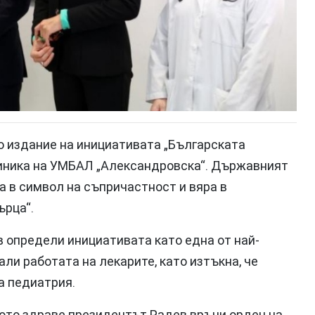
 издание на инициативата „Българската
линика на УМБАЛ „Александровска“. Държавният
а в символ на съпричастност и вяра в
ърца“.
 определи инициативата като една от най-
али работата на лекарите, като изтъкна, че
а педиатрия.
кото здраве президентът Радев връчи орден на