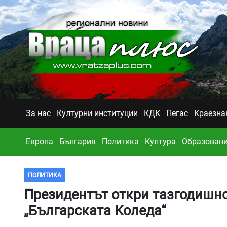
За нас
Културни институции
КДК
Пегас
Краезна
Европа
България
Политика
Култура
Образован
ПОЛИТИКА
Президентът откри тазгодишн
„Българската Коледа“