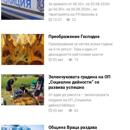
За времето от 08.30ч. на 05.08.2026г.
до 06.00ч. на 06.08.2026г., на
територията на РУ-Оряхово е
12:37
22
Преображение Господне
Преображение се чества всяка година
на 6-ти август. Това е един от
дванадесетте най-големи христи
05 авг
75
Зеленчуковата градина на ОП
„Социални дейности“ се
развива успешно
От идея до реколта – зеленчуковата
градина на ОП „Социални
дейности&ldquo
05 авг
62
Община Враца раздава