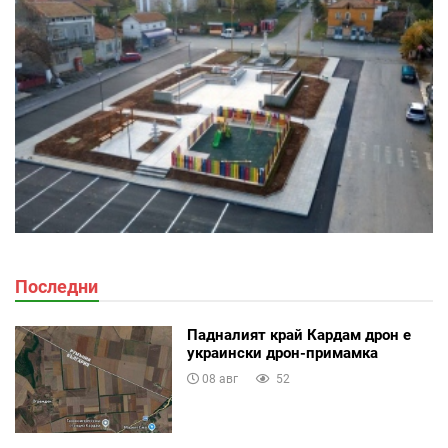
Последни
Падналият край Кардам дрон е
украински дрон-примамка
08 авг
52