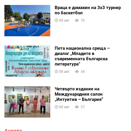
Враца е домакин на 3х3 турнир
по баскетбол
08 авг
76
Пета национална среща –
диалог „Младите в
съвременната българска
литература"
08 авг
54
Четвърто издание на
Международния салон
„Интуитив – България“
08 авг
57
Анкета