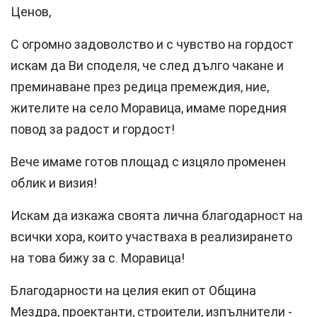
Ценов,
С огромно задоволство и с чувство на гордост
искам да Ви споделя, че след дълго чакане и
преминаване през редица премеждия, ние,
жителите на село Моравица, имаме поредния
повод за радост и гордост!
Вече имаме готов площад с изцяло променен
облик и визия!
Искам да изкажа своята лична благодарност на
всички хора, които участваха в реализирането
на това бижу за с. Моравица!
Благодарности на целия екип от Община
Мездра, проектанти, строители, изпълнители -