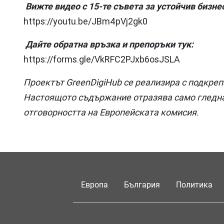
Вижте видео с 15-те съвета за устойчив бизне
https://youtu.be/JBm4pVj2gk0
Дайте обратна връзка и препоръки тук:
https://forms.gle/VkRFC2PJxb6osJSLA
Проектът GreenDigiHub се реализира с подкреп
Настоящото съдържание отразява само гледнат
отговорността на Европейската комисия.
Европа
България
Политика