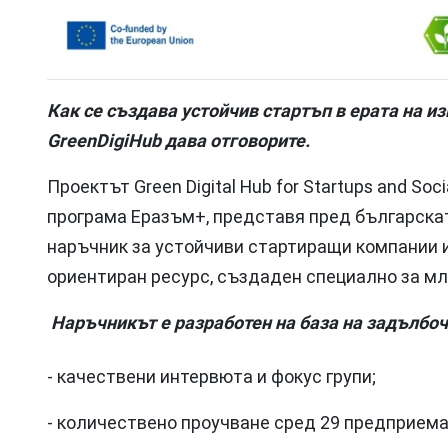
Как се създава устойчив стартъп в ерата на и
GreenDigiHub дава отговорите.
Проектът Green Digital Hub for Startups and Soci
програма Еразъм+, представя пред българскат
наръчник за устойчиви стартиращи компании 
ориентиран ресурс, създаден специално за м
Наръчникът е разработен на база на задълбо
- качествени интервюта и фокус групи;
- количествено проучване сред 29 предприема