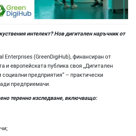
зкуствения интелект? Нов дигитален наръчник от
al Enterprises (GreenDigiHub), финансиран от
а и европейската публика своя „Дигитален
и социални предприятия“ – практически
лади предприемачи.
чено теренно изследване, включващо:
чи;