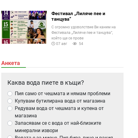
Фестивал „Лиляче пее и
танцува“
С огромно удоволствие Ви каним на
Фестивала „Лиляче пее и танцува“,
който ще се прове
07 авг
54
Анкета
Каква вода пиете в къщи?
Пия само от чешмата и нямам проблеми
Купувам бутилирана вода от магазина
Редувам вода от чешмата и купена от
магазина
Запасявам се с вода от най-близките
минерални извори
Водата е за миене. Пия бира, вино и ракия