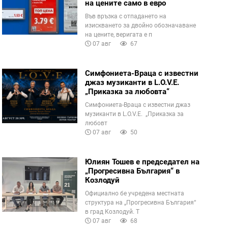
на цените само в евро
Във връзка с отпадането на
изискването за двойно обозначаване
на цените, веригата е п
07 авг
67
Симфониета-Враца с известни
джаз музиканти в L.O.V.E.
„Приказка за любовта“
Симфониета-Враца с известни джаз
музиканти в L.O.V.E. „Приказка за
любовт
07 авг
50
Юлиян Тошев е председател на
„Прогресивна България“ в
Козлодуй
Официално бе учредена местната
структура на „Прогресивна България“
в град Козлодуй. Т
07 авг
68