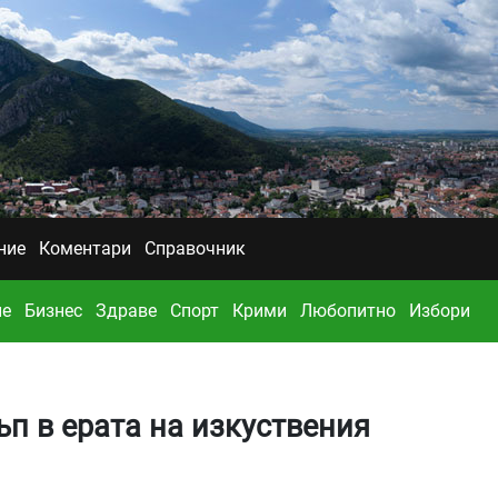
ние
Коментари
Справочник
ие
Бизнес
Здраве
Спорт
Крими
Любопитно
Избори
ъп в ерата на изкуствения