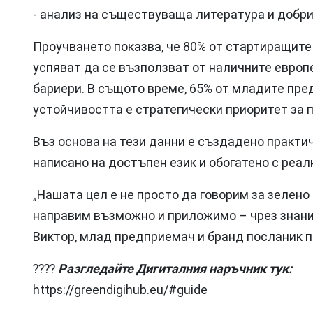
- анализ на съществуваща литература и добри
Проучването показва, че 80% от стартиращите
успяват да се възползват от наличните евро
бариери. В същото време, 65% от младите пре
устойчивостта е стратегически приоритет за п
Въз основа на тези данни е създадено практи
написано на достъпен език и обогатено с реал
„Нашата цел е не просто да говорим за зелено
направим възможно и приложимо – чрез знани
Виктор, млад предприемач и бранд посланик п
????
Разгледайте Дигиталния наръчник тук:
https://greendigihub.eu/#guide