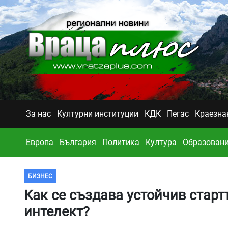
За нас
Културни институции
КДК
Пегас
Краезна
Европа
България
Политика
Култура
Образован
БИЗНЕС
Как се създава устойчив старт
интелект?