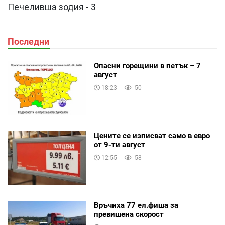
Печеливша зодия - 3
Последни
Опасни горещини в петък – 7
август
18:23
50
Цените се изписват само в евро
от 9-ти август
12:55
58
Връчиха 77 ел.фиша за
превишена скорост