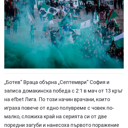
„Ботев“ Враца обърна „Септември“ София и
записа домакинска победа с 2:1 в мач от 13 кръг
на efbet Лига. По този начин врачани, които
играха повече от едно полувреме с човек по-
малко, сложиха край на серията си от две
поредни загуби и нанесоха първото поражение