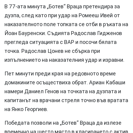
В 77-ата минута „Ботев“ Враца претендира за
дузпа, след като при удар на Ромееш Ивей от
наказателното поле топката се отби в ръката на
Йоан Бауренски. Съдията Радослав Гидженов
прегледа ситуацията с ВАР и посочи бялата
точка. Радослав Цонев не сбърка при
изпълнението на наказателния удар и изравни.
Пет минути преди края на редовното време
домакините осъществиха обрат. Ариан Кабаши
намери Даниел Генов на точката на дузпата и
капитанът на врачани стреля точно във вратата
на Янко Георгиев.
Победата позволи на „Ботев“ Враца да излезе
временно на шесто място в класирането с актив