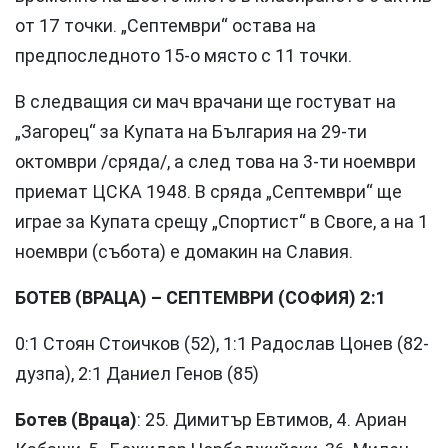
от 17 точки. „Септември“ остава на
предпоследното 15-о място с 11 точки.
В следващия си мач врачани ще гостуват на
„Загорец“ за Купата на България на 29-ти
октомври /сряда/, а след това на 3-ти ноември
приемат ЦСКА 1948. В сряда „Септември“ ще
играе за Купата срещу „Спортист“ в Своге, а на 1
ноември (събота) е домакин на Славия.
БОТЕВ (ВРАЦА) – СЕПТЕМВРИ (СОФИЯ) 2:1
0:1 Стоян Стоичков (52), 1:1 Радослав Цонев (82-
дузпа), 2:1 Даниел Генов (85)
Ботев (Враца)
: 25. Димитър Евтимов, 4. Ариан