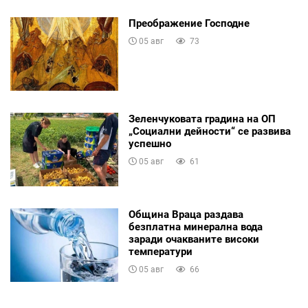
Преображение Господне
05 авг
73
Зеленчуковата градина на ОП
„Социални дейности“ се развива
успешно
05 авг
61
Община Враца раздава
безплатна минерална вода
заради очакваните високи
температури
05 авг
66