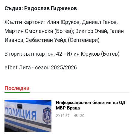
Съдия: Радослав Гидженов
Жълти картони: Илия Юруков, Даниел Генов,
Мартин Смоленски (Ботев); Виктор Очай, Галин
Иванов, Себастиан Уейд (Септември)
Втори жълт картон: 42 - Илия Юруков (Ботев)
efbet Лига - сезон 2025/2026
Последни
Информационен бюлетин на ОД
МВР Враца
12:37
20