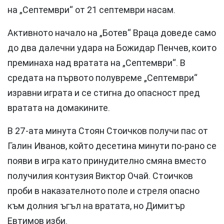
на „Септември“ от 21 септември насам.
Активното начало на „Ботев“ Враца доведе само
до два далечни удара на Божидар Пенчев, които
преминаха над вратата на „Септември“. В
средата на първото полувреме „Септември“
изравни играта и се стигна до опасност пред
вратата на домакините.
В 27-ата минута Стоян Стоичков получи пас от
Галин Иванов, който десетина минути по-рано се
появи в игра като принудително смяна вместо
получилия контузия Виктор Очай. Стоичков
проби в наказателното поле и стреля опасно
към долния ъгъл на вратата, но Димитър
Евтимов изби.