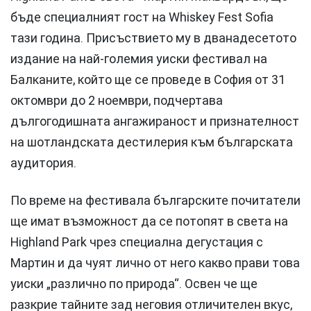
бъде специалният гост на Whiskey Fest Sofia
тази година. Присъствието му в дванадесетото
издание на най-големия уиски фестивал на
Балканите, който ще се проведе в София от 31
октомври до 2 ноември, подчертава
дългогодишната ангажираност и признателност
на шотландската дестилерия към българската
аудитория.
По време на фестивала българските почитатели
ще имат възможност да се потопят в света на
Highland Park чрез специална дегустация с
Мартин и да чуят лично от него какво прави това
уиски „различно по природа“. Освен че ще
разкрие тайните зад неговия отличителен вкус,