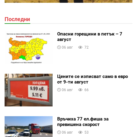
Последни
Опасни горещини в петък – 7
август
06 авг
72
Цените се изписват само в евро
от 9-ти август
06 авг
66
Връчиха 77 ел.фиша за
превишена скорост
06 авг
53