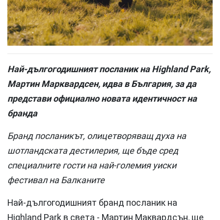
Най-дългогодишният посланик на Highland Park,
Мартин Марквардсен, идва в България, за да
представи официално новата идентичност на
бранда
Бранд посланикът, олицетворяващ духа на
шотландската дестилерия, ще бъде сред
специалните гости на най-големия уиски
фестивал на Балканите
Най-дългогодишният бранд посланик на
Highland Park в света - Мартин Маквардсън, ще