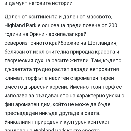
и да чуят неговите истории.
Далеч от континента и далеч от масовото,
Highland Park е основана преди повече от 200
години на Оркни - архипелаг край
североизточното крайбрежие на Шотландия,
белязан от изключителна природна красота и
творческия дух на своите жители. Там, където
дърветата трудно растат заради ветровития
климат, торфът е наситен с ароматен пирен
вместо дървесни корени. Именно този торф се
използва за създаването на характерно уиски с
фин ароматен дим, който не може да бъде
пресъздаден никъде другаде в света.
Уникалният природен и културен контекст
придава на Highland Park както своята