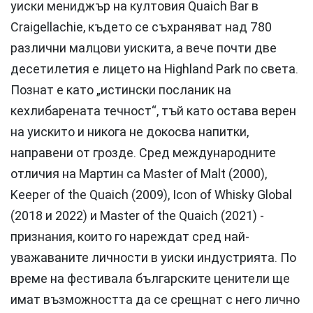
уиски мениджър на култовия Quaich Bar в
Craigellachie, където се съхраняват над 780
различни малцови уискита, а вече почти две
десетилетия е лицето на Highland Park по света.
Познат е като „истински посланик на
кехлибарената течност“, тъй като остава верен
на уискито и никога не докосва напитки,
направени от грозде. Сред международните
отличия на Мартин са Master of Malt (2000),
Keeper of the Quaich (2009), Icon of Whisky Global
(2018 и 2022) и Master of the Quaich (2021) -
признания, които го нареждат сред най-
уважаваните личности в уиски индустрията. По
време на фестивала българските ценители ще
имат възможността да се срещнат с него лично