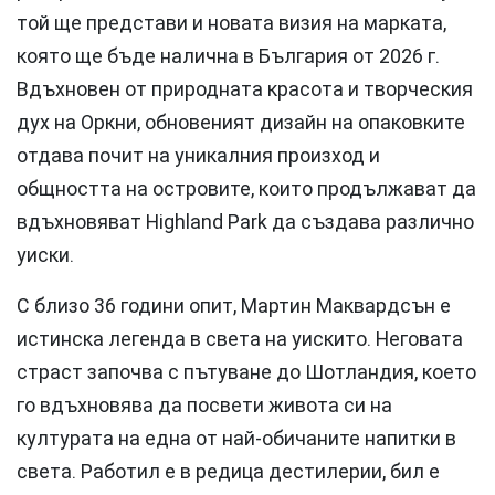
той ще представи и новата визия на марката,
която ще бъде налична в България от 2026 г.
Вдъхновен от природната красота и творческия
дух на Оркни, обновеният дизайн на опаковките
отдава почит на уникалния произход и
общността на островите, които продължават да
вдъхновяват Highland Park да създава различно
уиски.
С близо 36 години опит, Мартин Маквардсън е
истинска легенда в света на уискито. Неговата
страст започва с пътуване до Шотландия, което
го вдъхновява да посвети живота си на
културата на една от най-обичаните напитки в
света. Работил е в редица дестилерии, бил е