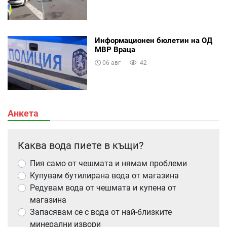
Информационен бюлетин на ОД
МВР Враца
06 авг
42
Анкета
Каква вода пиете в къщи?
Пия само от чешмата и нямам проблеми
Купувам бутилирана вода от магазина
Редувам вода от чешмата и купена от
магазина
Запасявам се с вода от най-близките
минерални извори