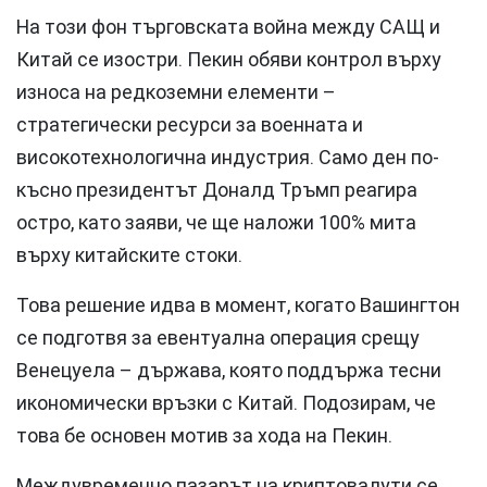
На този фон търговската война между САЩ и
Китай се изостри. Пекин обяви контрол върху
износа на редкоземни елементи –
стратегически ресурси за военната и
високотехнологична индустрия. Само ден по-
късно президентът Доналд Тръмп реагира
остро, като заяви, че ще наложи 100% мита
върху китайските стоки.
Това решение идва в момент, когато Вашингтон
се подготвя за евентуална операция срещу
Венецуела – държава, която поддържа тесни
икономически връзки с Китай. Подозирам, че
това бе основен мотив за хода на Пекин.
Междувременно пазарът на криптовалути се