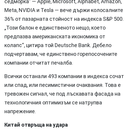
седморка“ — Apple, Microsoft, Alphabet, Amazon,
Meta, NVIDIA и Tesla — вече държи колосалните
36% от пазарната стойност на индекса S&P 500.
„Този балон е единственото нещо, което
предпазва американската икономика от
колапс“, цитира той Deutsche Bank. Дебело
подчертавам, че единствено горепосочените
компании отчитат печалба.
Всички останали 493 компании в индекса сочат
или спад, или песимистични очаквания. Това е
тревожен сигнал, че под лъскавата фасада на
технологичния оптимизъм се натрупва
напрежение.
Китай отвръща на удара