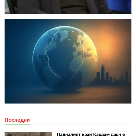
Последни
Падналият край Кардам дрон е