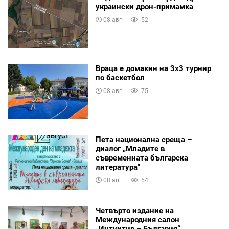
украински дрон-примамка
08 авг
52
Враца е домакин на 3х3 турнир
по баскетбол
08 авг
75
Пета национална среща –
диалог „Младите в
съвременната българска
литература"
08 авг
54
Четвърто издание на
Международния салон
„Интуитив – България“