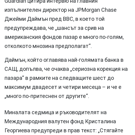
Guardian цитира интервю на главния
изпълнителен директор на JPMorgan Chase
Джейми Даймън пред BBC, в което той
предупреждава, че „шансът за срив на
американския фондов пазар е много по-голям,
отколкото мнозина предполагат“.
Даймън, който оглавява най-голямата банка в
САЩ, допълва, че очаква „сериозна корекция на
пазара“ в рамките на следващите шест до
максимум двадесет и четири месеца – и че е
„много по-притеснен от другите“.
Миналата седмица и ръководителят на
Международния валутен фонд Кристалина
Георгиева предупреди в прав текст: „Стягайте