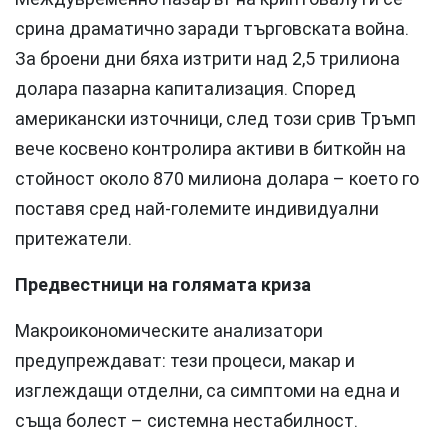
срина драматично заради търговската война.
За броени дни бяха изтрити над 2,5 трилиона
долара пазарна капитализация. Според
американски източници, след този срив Тръмп
вече косвено контролира активи в биткойн на
стойност около 870 милиона долара – което го
поставя сред най-големите индивидуални
притежатели.
Предвестници на голямата криза
Макроикономическите анализатори
предупреждават: тези процеси, макар и
изглеждащи отделни, са симптоми на една и
съща болест – системна нестабилност.