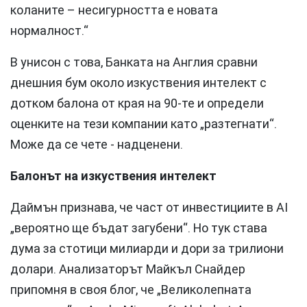
коланите – несигурността е новата
нормалност.“
В унисон с това, Банката на Англия сравни
днешния бум около изкуствения интелект с
дотком балона от края на 90-те и определи
оценките на тези компании като „разтегнати“.
Може да се чете - надценени.
Балонът на изкуствения интелект
Даймън признава, че част от инвестициите в AI
„вероятно ще бъдат загубени“. Но тук става
дума за стотици милиарди и дори за трилиони
долари. Анализаторът Майкъл Снайдер
припомня в своя блог, че „Великолепната