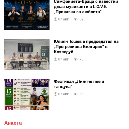
Симфониета-Враца с известни
джаз музиканти в L.O.V.E.
„Приказка за любовта“
07 авг
52
Юлиян Тошев е председател на
„Прогресивна България“ в
Козлодуй
07 авг
76
Фестивал „Лиляче пее и
танцува“
07 авг
56
Анкета