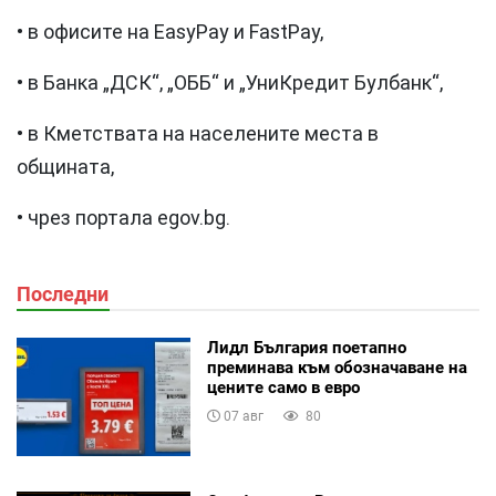
• в офисите на EasyPay и FastPay,
• в Банка „ДСК“, „ОББ“ и „УниКредит Булбанк“,
• в Кметствата на населените места в
общината,
• чрез портала egov.bg.
Последни
Лидл България поетапно
преминава към обозначаване на
цените само в евро
07 авг
80