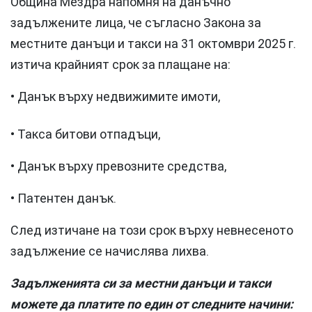
Община Мездра напомня на данъчно
задължените лица, че съгласно Закона за
местните данъци и такси на 31 октомври 2025 г.
изтича крайният срок за плащане на:
• Данък върху недвижимите имоти,
• Такса битови отпадъци,
• Данък върху превозните средства,
• Патентен данък.
След изтичане на този срок върху невнесеното
задължение се начислява лихва.
Задълженията си за местни данъци и такси
можете да платите по един от следните начини: