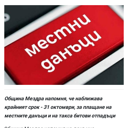
Община Мездра напомня, че наближава
крайният срок - 31 октомври, за плащане на
местните данъци и на таксa битови отпадъци