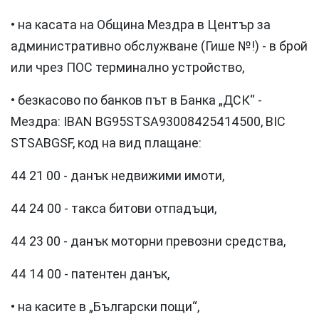
• на касата на Община Мездра в Център за
административно обслужване (Гише №!) - в брой
или чрез ПОС терминално устройство,
• безкасово по банков път в Банка „ДСК“ -
Мездра: IBAN BG95STSA93008425414500, BIC
STSABGSF, код на вид плащане:
44 21 00 - данък недвижими имоти,
44 24 00 - такса битови отпадъци,
44 23 00 - данък моторни превозни средства,
44 14 00 - патентен данък,
• на касите в „Български пощи“,