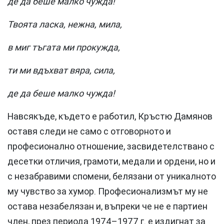
де да беше малко чужда!
Твоята ласка, нежна, мила,
в миг тъгата ми прокужда,
ти ми вдъхват вяра, сила,
де да беше малко чужда!
Навсякъде, където е работил, Кръстю Дамянов
оставя следи не само с отговорното и
професионално отношение, засвидетелствано с
десетки отличия, грамоти, медали и ордени, но и
с незабравими спомени, белязани от уникалното
му чувство за хумор. Професионализмът му не
остава незабелязан и, въпреки че не е партиен
член, през периода 1974–1977 г. е издигнат за