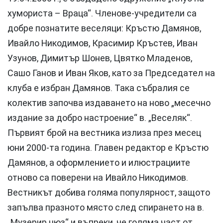
хумориста – Враца“. Членове-учредители са
добре познатите веселяци: Кръстю Дамянов,
Ивайло Никодимов, Красимир Кръстев, Иван
Узунов, Димитър Шонев, Цвятко Младенов,
Сашо Ганов и Иван Яков, като за Председател на
клуба е избран Дамянов. Така събралия се
колектив започва издаването на ново „месечно
издание за добро настроение“ в. „Веселяк“.
Първият брой на вестника излиза през месец
юни 2000-та година. Главен редактор е Кръстю
Дамянов, а оформлението и илюстрациите
отново са поверени на Ивайло Никодимов.
Вестникът добива голяма популярност, защото
запълва празното място след спирането на в.
„Музерир нюз“ и въпреки, че голяма част от