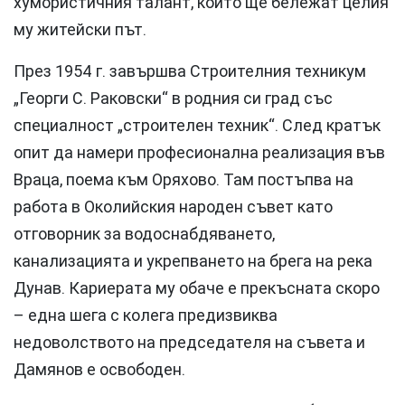
хумористичния талант, които ще бележат целия
му житейски път.
През 1954 г. завършва Строителния техникум
„Георги С. Раковски“ в родния си град със
специалност „строителен техник“. След кратък
опит да намери професионална реализация във
Враца, поема към Оряхово. Там постъпва на
работа в Околийския народен съвет като
отговорник за водоснабдяването,
канализацията и укрепването на брега на река
Дунав. Кариерата му обаче е прекъсната скоро
– една шега с колега предизвиква
недоволството на председателя на съвета и
Дамянов е освободен.