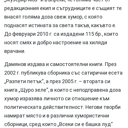
редакционния екип и сътрудниците е същият те
внасят голяма доза свеж хумор, с която
поднасят истината за света такъв, какъвто е.
До февруари 2010 г. са издадени 115 бр., които
носят смях и добро настроение на хиляди
врачани.
Дамянов издава и самостоятелни книги. През
2002 г. публикува сборника със сатирични есета
„Разпети петък“, а през 2005 г. – втората си
книга „Щуро зеле“, в които с неподправена доза
хумор изразява личното си отношение към
политическата действителност. Негови творби
намират място и в различни хумористични
сборници, сред които „Всеки си е башка луд“