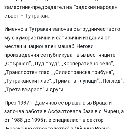
заместник-председател на Градския народен
съвет – Тутракан.
Именно в Тутракан започва сътрудничеството
му с хумористични и сатирични издания от
местен и национален мащаб. Негови
произведения се публикуват във вестниците
„Стършел“, „Луд труд“, „Кооперативно село“,
„Транспортен глас“, „Силистренска трибуна“,
„Тутракански глас“, „Тримата глупаци“, „Поглед“,
„Трета възраст“ и други.
През 1987 г. Дамянов се връща във Враца и
започва работа в Асфалтовата база в с. Чирен, а
от 1988 до 1995 г. е специалист в сектор
„Незаконно строителство“ в Община Враца.