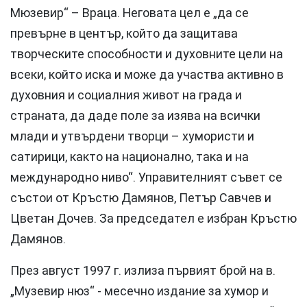
Мюзевир“ – Враца. Неговата цел е „да се
превърне в център, който да защитава
творческите способности и духовните цели на
всеки, който иска и може да участва активно в
духовния и социалния живот на града и
страната, да даде поле за изява на всички
млади и утвърдени творци – хумористи и
сатирици, както на национално, така и на
международно ниво“. Управителният съвет се
състои от Кръстю Дамянов, Петър Савчев и
Цветан Дочев. За председател е избран Кръстю
Дамянов.
През август 1997 г. излиза първият брой на в.
„Музевир нюз“ - месечно издание за хумор и