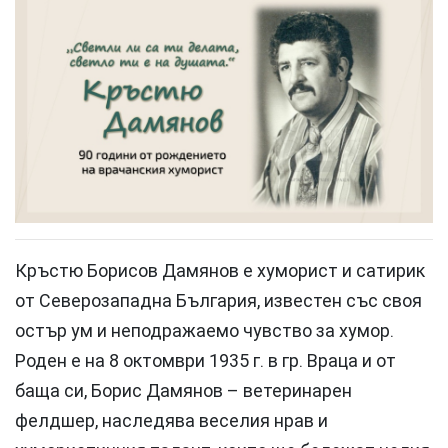
Кръстю Борисов Дамянов е хуморист и сатирик
от Северозападна България, известен със своя
остър ум и неподражаемо чувство за хумор.
Роден е на 8 октомври 1935 г. в гр. Враца и от
баща си, Борис Дамянов – ветеринарен
фелдшер, наследява веселия нрав и