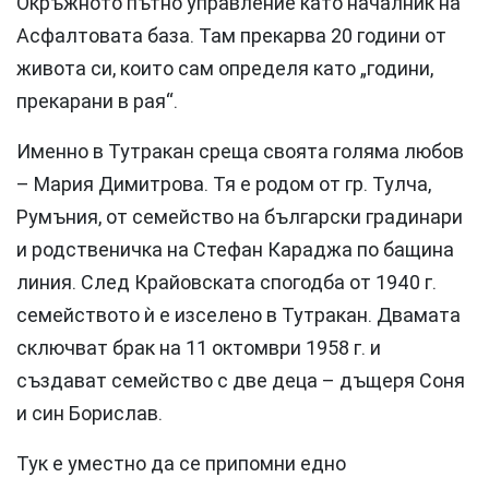
Окръжното пътно управление като началник на
Асфалтовата база. Там прекарва 20 години от
живота си, които сам определя като „години,
прекарани в рая“.
Именно в Тутракан среща своята голяма любов
– Мария Димитрова. Тя е родом от гр. Тулча,
Румъния, от семейство на български градинари
и родственичка на Стефан Караджа по бащина
линия. След Крайовската спогодба от 1940 г.
семейството ѝ е изселено в Тутракан. Двамата
сключват брак на 11 октомври 1958 г. и
създават семейство с две деца – дъщеря Соня
и син Борислав.
Тук е уместно да се припомни едно