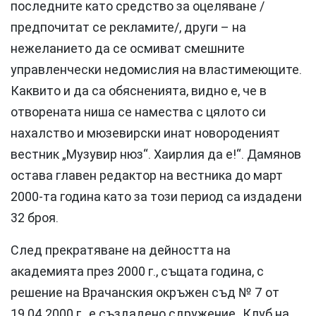
последните като средство за оцеляване /
предпочитат се рекламите/, други – на
нежеланието да се осмиват смешните
управленчески недомислия на властимеющите.
Каквито и да са обясненията, видно е, че в
отворената ниша се намества с цялото си
нахалство и мюзевирски инат новороденият
вестник „Музувир нюз“. Хаирлия да е!“. Дамянов
остава главен редактор на вестника до март
2000-та година като за този период са издадени
32 броя.
След прекратяване на дейността на
академията през 2000 г., същата година, с
решение на Врачанския окръжен съд № 7 от
19.04.2000 г., е създадено сдружение „Клуб на