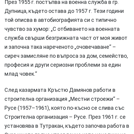
През 1955 г. постъпва на военна служба в гр.
Дупница, където остава до 1957 г. Тези години
той описва в автобиографията си с типично
чувство за хумор: „С отбиването на военната
служба свърши безгрижната част от моя живот
и започна така нареченото „очовечаване“ –
сиреч замисляне по въпроса за дом, семейство,
професия и други сериозни проблеми за един
млад човек.“
След казармата Кръстю Дамянов работи в
строителна организация „Местни строежи“ –
Русе (1957–1961), която по-късно се слива със
Строителна организация – Русе. През 1961 г. се
установява в Тутракан, където започва работа в