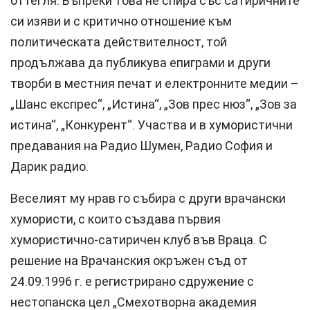
оттегля. Въпреки това не спира със сатиричните
си изяви и с критично отношение към
политическата действителност, той
продължава да публикува епиграми и други
творби в местния печат и електронните медии –
„Шанс експрес“, „Истина“, „Зов прес нюз“, „Зов за
истина“, „Конкурент“. Участва и в хумористични
предавания на Радио Шумен, Радио София и
Дарик радио.
Веселият му нрав го събира с други врачански
хумористи, с които създава първия
хумористично-сатиричен клуб във Враца. С
решение на Врачанския окръжен съд от
24.09.1996 г. е регистрирано сдружение с
нестопанска цел „Смехотворна академия