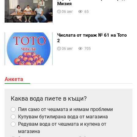
Мизия
06 авг
65
Числата от тираж № 61 на Тото
2
06 авг
705
Анкета
Каква вода пиете в къщи?
Пия само от чешмата и нямам проблеми
Купувам бутилирана вода от магазина
Редувам вода от чешмата и купена от
магазина