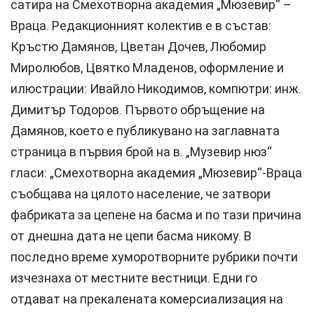
сатира на Смехотворна академия „Мюзевир“ –
Враца. Редакционният колектив е в състав:
Кръстю Дамянов, Цветан Дочев, Любомир
Миролюбов, Цвятко Младенов, оформление и
илюстрации: Ивайло Никодимов, компютри: инж.
Димитър Тодоров. Първото обръщение на
Дамянов, което е публикувано на заглавната
страница в първия брой на в. „Музевир нюз“
гласи: „Смехотворна академия „Мюзевир“-Враца
съобщава на цялото население, че затвори
фабриката за цепене на басма и по тази причина
от днешна дата не цепи басма никому. В
последно време хуморотворните рубрики почти
изчезнаха от местните вестници. Едни го
отдават на прекалената комерсиализация на