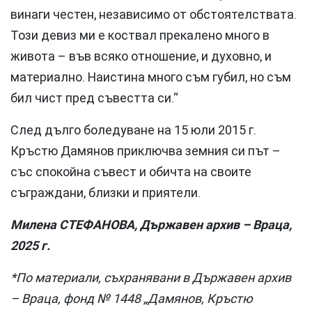
винаги честен, независимо от обстоятелствата.
Този девиз ми е коствал прекалено много в
живота – във всяко отношение, и духовно, и
материално. Наистина много съм губил, но съм
бил чист пред съвестта си.“
След дълго боледуване на 15 юли 2015 г.
Кръстю Дамянов приключва земния си път –
със спокойна съвест и обичта на своите
съграждани, близки и приятели.
Милена СТЕФАНОВА, Държавен архив – Враца,
2025 г.
*По материали, съхранявани в Държавен архив
– Враца, фонд № 1448 „Дамянов, Кръстю