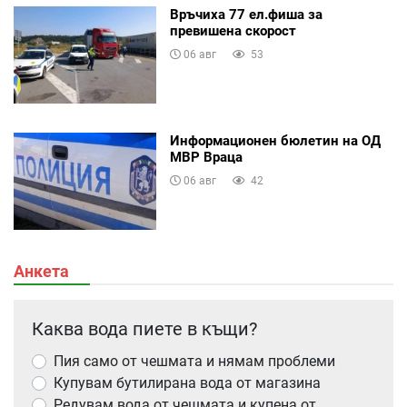
Връчиха 77 ел.фиша за
превишена скорост
06 авг
53
Информационен бюлетин на ОД
МВР Враца
06 авг
42
Анкета
Каква вода пиете в къщи?
Пия само от чешмата и нямам проблеми
Купувам бутилирана вода от магазина
Редувам вода от чешмата и купена от