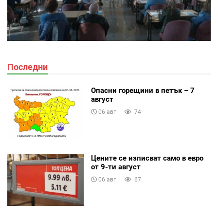
Последни
Опасни горещини в петък – 7
август
06 авг
74
Цените се изписват само в евро
от 9-ти август
06 авг
67