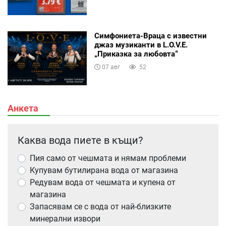
Симфониета-Враца с известни
джаз музиканти в L.O.V.E.
„Приказка за любовта“
07 авг
52
Анкета
Каква вода пиете в къщи?
Пия само от чешмата и нямам проблеми
Купувам бутилирана вода от магазина
Редувам вода от чешмата и купена от
магазина
Запасявам се с вода от най-близките
минерални извори