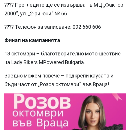
???? Прегледите ще се извършват в МЦ „Фактор
2000“, ул. „2-ри юни“ № 66
???? Телефон за записване: 092 660 606
Финал на кампанията
18 октомври – благотворително мото-шествие
на Lady Bikers MPowered Bulgaria.
Заедно можем повече – подкрепи каузата и
бъди част от „Розов октомври“ във Враца!