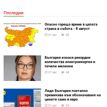
Последни
Опасно горещо време в цялата
страна в събота - 8 август
07 авг
80
България изнася рекордни
количества електроенергия и
печели милиони
07 авг
48
Лидл България поетапно
преминава към обозначаване на
цените само в евро
07 авг
85