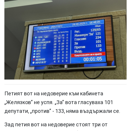
Петият вот на недоверие към кабинета
„Желязков” не успя. „За” вота гласуваха 101
депутати, „против” - 133, няма въздържали се.
Зад петия вот на недоверие стоят три от