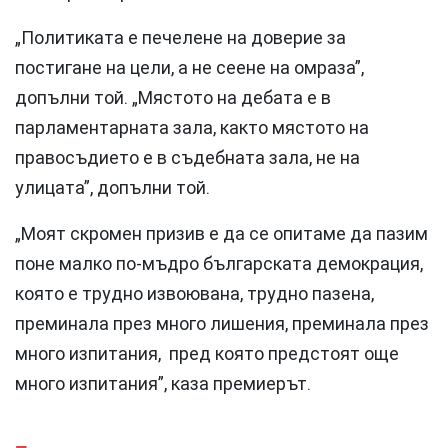
„Политиката е печелене на доверие за
постигане на цели, а не сеене на омраза”,
допълни той. „Мястото на дебата е в
парламентарната зала, както мястото на
правосъдието е в съдебната зала, не на
улицата”, допълни той.
„Моят скромен призив е да се опитаме да пазим
поне малко по-мъдро българската демокрация,
която е трудно извоювана, трудно пазена,
преминала през много лишения, преминала през
много изпитания, пред която предстоят още
много изпитания”, каза премиерът.