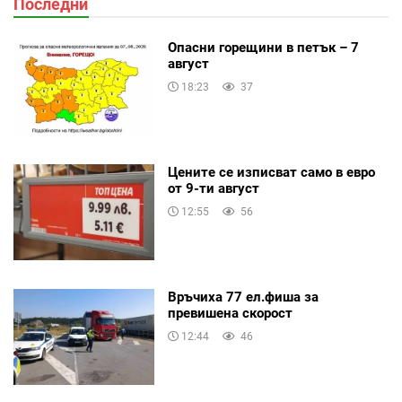
Последни
Опасни горещини в петък – 7
август
18:23
37
Цените се изписват само в евро
от 9-ти август
12:55
56
Връчиха 77 ел.фиша за
превишена скорост
12:44
46