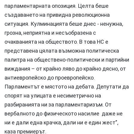
парламентарната опозиция. Целта беше
създаването на привидна революционна
ситуация. Кулминацията беше днес - ненужна,
грозна, неприятна и несъобразена с
очакванията на обществото. В това НС е
представена цялата възможна политическа
палитра на обществено-политически и партийни
виждания – от крайно ляво до крайно дясно, от
антиевропейско до проевропейско.
Парламентът е мястото на дебата. Депутати да
спорят на улицата е несиметрично на
разбиранията ни за парламентаризъм. От
вербалното до физическото насилие даже не
ни е дали една крачка, дали ни е един жест”,
каза премиерът.