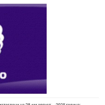
 изтеглени на 28-ми август 2025 година: