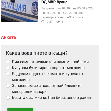
ОД МВР Враца
За времето от 08.30ч. на 05.08.2026г.
до 06.00ч. на 06.08.2026г., на
територията на РУ-Оряхово е
12:37
41
Анкета
Каква вода пиете в къщи?
Пия само от чешмата и нямам проблеми
Купувам бутилирана вода от магазина
Редувам вода от чешмата и купена от
магазина
Запасявам се с вода от най-близките
минерални извори
Водата е за миене. Пия бира, вино и ракия