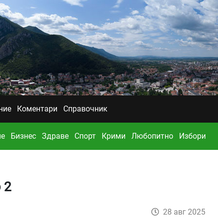
ние
Коментари
Справочник
ие
Бизнес
Здраве
Спорт
Крими
Любопитно
Избори
 2
28 авг 2025