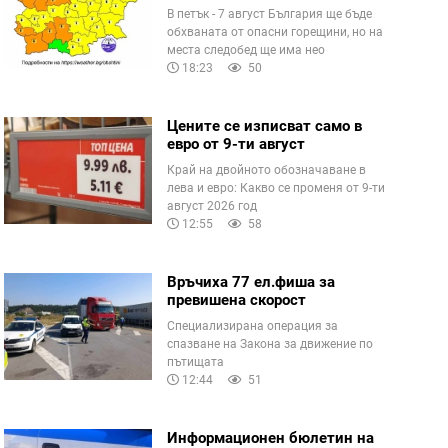
В петък - 7 август България ще бъде
обхваната от опасни горещини, но на
места следобед ще има нео
18:23
50
Цените се изписват само в
евро от 9-ти август
Край на двойното обозначаване в
лева и евро: Какво се променя от 9-ти
август 2026 год
12:55
58
Връчиха 77 ел.фиша за
превишена скорост
Специализирана операция за
спазване на Закона за движение по
пътищата
12:44
51
Информационен бюлетин на