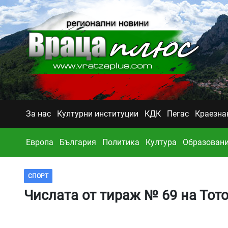
За нас
Културни институции
КДК
Пегас
Краезна
Европа
България
Политика
Култура
Образован
СПОРТ
Числата от тираж № 69 на Тото