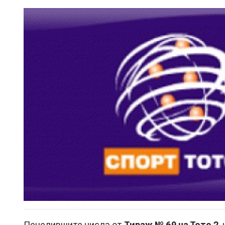
Печелившите числа от
Тираж № 69 на Тото 2
,