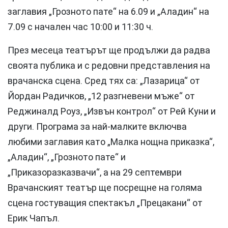
заглавия „Грозното пате“ на 6.09 и „Аладин“ на
7.09 с начален час 10:00 и 11:30 ч.
През месеца театърът ще продължи да радва
своята публика и с редовни представления на
врачанска сцена. Сред тях са: „Лазарица“ от
Йордан Радичков, „12 разгневени мъже“ от
Реджиналд Роуз, „Извън контрол“ от Рей Куни и
други. Програма за най-малките включва
любими заглавия като „Малка нощна приказка“,
„Аладин“, „Грозното пате“ и
„Приказоразказвачи“, а на 29 септември
Врачанският театър ще посрещне на голяма
сцена гостуващия спектакъл „Прецакани“ от
Ерик Чапъл.