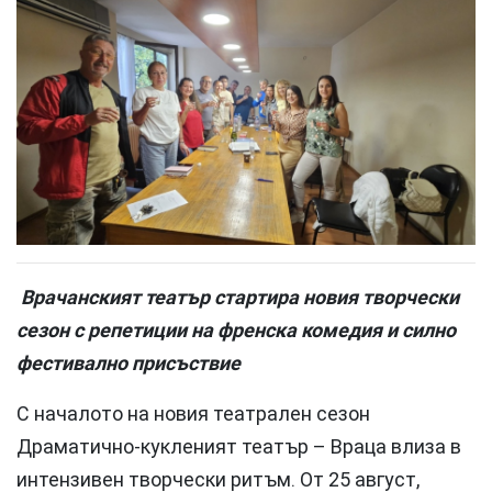
Врачанският театър стартира новия творчески
сезон с репетиции на френска комедия и силно
фестивално присъствие
С началото на новия театрален сезон
Драматично-кукленият театър – Враца влиза в
интензивен творчески ритъм. От 25 август,