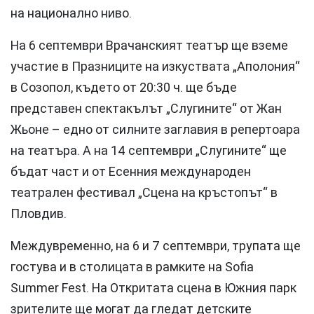
на национално ниво.
На 6 септември Врачанският театър ще вземе
участие в Празниците на изкуствата „Аполония“
в Созопол, където от 20:30 ч. ще бъде
представен спектакълът „Слугините“ от Жан
Жьоне – едно от силните заглавия в репертоара
на театъра. А на 14 септември „Слугините“ ще
бъдат част и от Есенния международен
театрален фестивал „Сцена на кръстопът“ в
Пловдив.
Междувременно, на 6 и 7 септември, трупата ще
гостува и в столицата в рамките на Sofia
Summer Fest. На Откритата сцена в Южния парк
зрителите ще могат да гледат детските