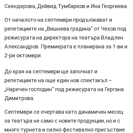
Скендерова, Дейвид Тумбарков и Ина Георгиева.
От началото на септември продължават и
репетициите на „Вишнева градина“ от Чехов под
режисурата на директора на театъра Владлен
Александров. Премиерата е планирана за 1-ви и
2-ри октомври.
До края на септември ще започнат и
репетициите на още един нов спектакъл –
„Наречен господин“ под режисурата на Гергана
Димитрова.
Септември се очертава като динамичен месец
за театъра не само с новите продукции, но и с
много турнета и силно фестивално присъствие