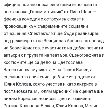
официално започнаха репетициите по новата
постановка „Голям мръсник“ от Пиер Шено –
френска комедия с остроумен сюжет и
провокации към съвременните социални
отношения. Спектакълът ще бъде реализиран
под режисурата на Венцислав Асенов, по превод
на Борис Христов, с участието на добре познати
актьори от трупата на театъра. Сценографията и
костюмите ще са дело на Цветослава
Валентинова, музиката – на Павел Васев, а
сценичното движение ще бъде изградено от
Юлия Колова, която участва и като актриса в
постановката. В „Голям мръсник“ на сцената ще
видим Борислав Борисов, Цвети Горкиева,
Ралица Ковачева-Бежан, Юлия Колова, Мелис