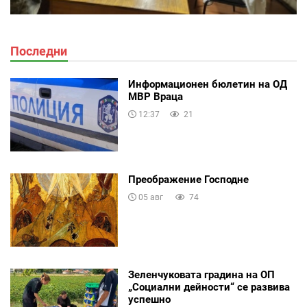
Последни
Информационен бюлетин на ОД
МВР Враца
12:37
21
Преображение Господне
05 авг
74
Зеленчуковата градина на ОП
„Социални дейности“ се развива
успешно