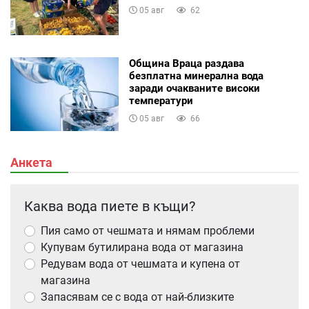
05 авг
62
Община Враца раздава
безплатна минерална вода
заради очакваните високи
температури
05 авг
66
Анкета
Каква вода пиете в къщи?
Пия само от чешмата и нямам проблеми
Купувам бутилирана вода от магазина
Редувам вода от чешмата и купена от
магазина
Запасявам се с вода от най-близките