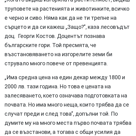
труповете на растенията и животинките, всичко
е черно и сиво. Няма как да не ти трепне на
сърцето и да си кажеш „Защо?”, каза лесовъдът
доц. Георги Костов. Доцентът познава
българските гори. Той пресмята, че
възстановяването на изгорелите земи би
струвало много повече от превенцията.
„Има средна цена на един декар между 1800 и
2000 лв. тази година. Но това е цената на
залесяването, което означава подготовката на
почвата. Но има много неща, които трябва да се
случат преди и след това”, допълни той. По
думите му на много места първо почвата трябва
да се възстанови, а тогава с общи усилия да