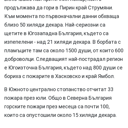
продължава да гори в Пирин край Струмяни.
Към момента по първоначални данни обхваща
близо 50 хиляди декара. Най-сериозни са
щетите в Югозападна България, където са
изпепелени - над 21 хиляди декара. В борбата с
пламъците там са около 1500 души, от които 600
доброволци. Следващият най-пострадал регион
е Югоизточна България, където над 800 души се
бориха с пожарите в Хасковско и край Ямбол.
В Южното централно стопанство отчитат 33
пожара през юли. Общо в Северна България
горските пожари през месеца са почти 100,
които са опустошили около 15 хиляди декара.