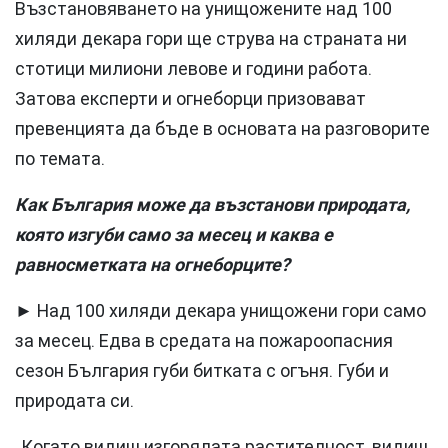
Възстановяването на унищожените над 100
хиляди декара гори ще струва на страната ни
стотици милиони левове и години работа.
Затова експерти и огнеборци призовават
превенцията да бъде в основата на разговорите
по темата.
Как България може да възстанови природата,
която изгуби само за месец и каква е
равносметката на огнеборците?
► Над 100 хиляди декара унищожени гори само
за месец. Едва в средата на пожароопасния
сезон България губи битката с огъня. Губи и
природата си.
„Когато видиш изгорялата растителност, видиш