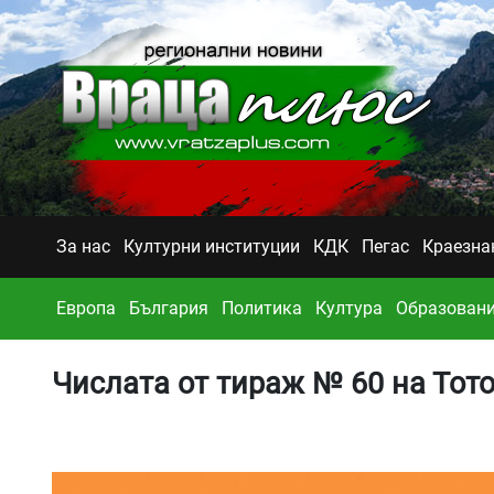
За нас
Културни институции
КДК
Пегас
Краезна
Европа
България
Политика
Култура
Образован
Числата от тираж № 60 на Тото