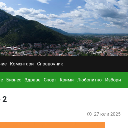
ние
Коментари
Справочник
ие
Бизнес
Здраве
Спорт
Крими
Любопитно
Избори
 2
27 юли 2025