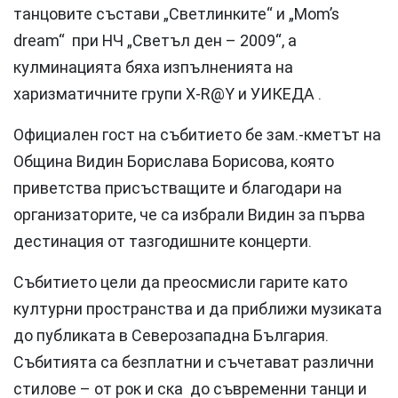
танцовите състави „Светлинките“ и „Mom’s
dream“ при НЧ „Светъл ден – 2009“, а
кулминацията бяха изпълненията на
харизматичните групи X-R@Y и УИКЕДА .
Официален гост на събитието бе зам.-кметът на
Община Видин Борислава Борисова, която
приветства присъстващите и благодари на
организаторите, че са избрали Видин за първа
дестинация от тазгодишните концерти.
Събитието цели да преосмисли гарите като
културни пространства и да приближи музиката
до публиката в Северозападна България.
Събитията са безплатни и съчетават различни
стилове – от рок и ска до съвременни танци и