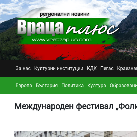
За нас
Културни институции
КДК
Пегас
Краезна
Европа
България
Политика
Култура
Образован
Международен фестивал „Фолк