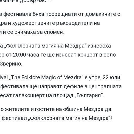
мя! На добър час!“.
в фестивала бяха посрещнати от домакините с
дра и художествените ръководители на
и се снимаха за спомен.
а „Фолклорната магия на Мездра“ изнесоха
р от 20:00 часа те ще изнесат концерт в село
 Зверино.
val „The Folklore Magic of Mezdra“ е утре, 22 юли
ъв фестивала ще направят дефиле в централната
знесат галаконцерт на площад „България“.
о жителите и гостите на община Мездра да
 фестивал „Фолклорната магия на Мездра“!