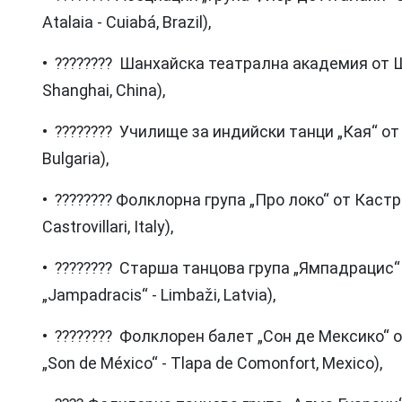
Atalaia - Cuiabá, Brazil),
• ???????? Шанхайска театрална академия от Ш
Shanghai, China),
• ???????? Училище за индийски танци „Кая“ от 
Bulgaria),
• ???????? Фолклорна група „Про локо“ от Кастро
Castrovillari, Italy),
• ???????? Старша танцова група „Ямпадрацис“
„Jampadracis“ - Limbaži, Latvia),
• ???????? Фолклорен балет „Сон де Мексико“ от
„Son de México“ - Tlapa de Comonfort, Mexico),