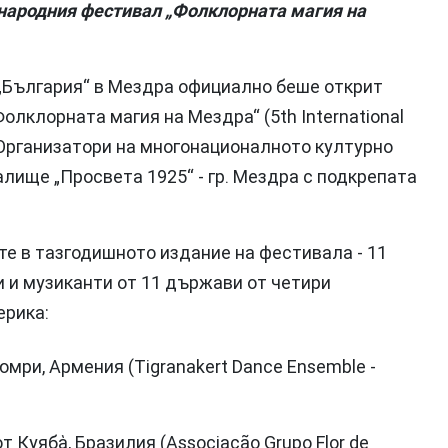
народния фестивал „Фолклорната магия на
„България“ в Мездра официално беше открит
клорната магия на Мездра“ (5th International
a“). Организатори на многонационалното културно
лище „Просвета 1925“ - гр. Мездра с подкрепата
е в тазгодишното издание на фестивала - 11
и и музиканти от 11 държави от четири
ерика:
юмри, Армения (Tigranakert Dance Ensemble -
т Куяба̀, Бразилия (Associação Grupo Flor de