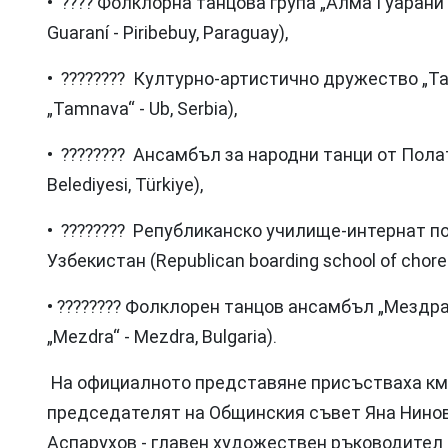
• ???? Фолклорна танцова група „Алма Гуарани“
Guaraní - Piribebuy, Paraguay),
• ???????? Културно-артистично дружество „Тамн
„Tamnava“ - Ub, Serbia),
• ???????? Ансамбъл за народни танци от Полатлъ
Belediyesi, Türkiye),
• ???????? Републиканско училище-интернат п
Узбекистан (Republican boarding school of choreo
• ???????? Фолклорен танцов ансамбъл „Мездра“
„Mezdra“ - Мezdra, Bulgaria).
На официалното представяне присъстваха км
председателят на Общинския съвет Яна Нинов
Аспарухов - главен художествен ръководител 