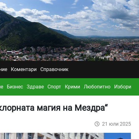
ние
Коментари
Справочник
ие
Бизнес
Здраве
Спорт
Крими
Любопитно
Избори
лорната магия на Мездра“
21 юли 2025