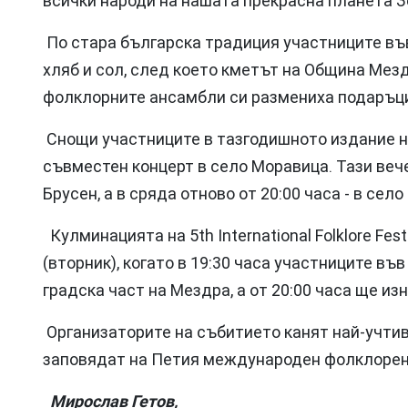
всички народи на нашата прекрасна планета Зе
По стара българска традиция участниците въ
хляб и сол, след което кметът на Община Мез
фолклорните ансамбли си размениха подаръци 
Снощи участниците в тазгодишното издание н
съвместен концерт в село Моравица. Тази вече
Брусен, а в сряда отново от 20:00 часа - в село
Кулминацията на 5th International Folklore Festi
(вторник), когато в 19:30 часа участниците в
градска част на Мездра, а от 20:00 часа ще и
Организаторите на събитието канят най-учтив
заповядат на Петия международен фолклорен
Мирослав Гетов,