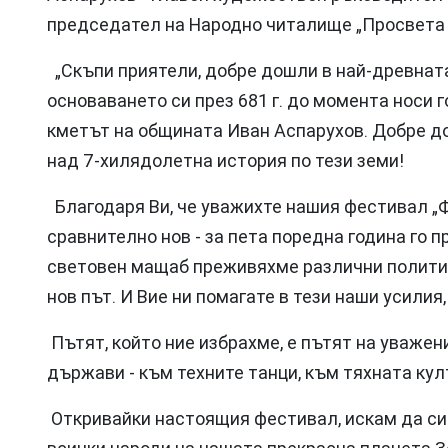
председател на Народно читалище „Просвета 1
„Скъпи приятели, добре дошли в най-древната
основаването си през 681 г. до момента носи г
кметът на общината Иван Аспарухов. Добре до
над 7-хилядолетна история по тези земи!
Благодаря Ви, че уважихте нашия фестивал „Ф
сравнително нов - за пета поредна година го п
световен мащаб преживяхме различни полити
нов път. И Вие ни помагате в тези наши усилия
Пътят, който ние избрахме, е пътят на уважен
държави - към техните танци, към тяхната кул
Откривайки настоящия фестивал, искам да си