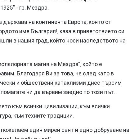
925“ - гр. Мездра.
 държава на континента Европа, която от
ордото име България!, каза в приветствието си
шли в нашия град, който носи наследството на
олклорната магия на Мездра“, който е
равим. Благодаря Ви за това, че след като в
чески и обществени катаклизми днес търсим
, помагате ни да вървим заедно по този път.
ието към всички цивилизации, към всички
тура, към техните традиции.
 пожелаем един мирен свят и едно добруване на