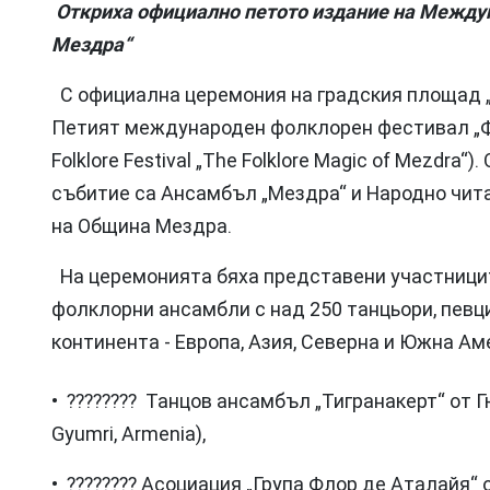
Откриха официално петото издание на Между
Мездра“
С официална церемония на градския площад 
Петият международен фолклорен фестивал „Фол
Folklore Festival „The Folklore Magic of Mezdr
събитие са Ансамбъл „Мездра“ и Народно чита
на Община Мездра.
На церемонията бяха представени участницит
фолклорни ансамбли с над 250 танцьори, певц
континента - Европа, Азия, Северна и Южна Ам
• ???????? Танцов ансамбъл „Тигранакерт“ от Г
Gyumri, Armenia),
• ???????? Асоциация „Група Флор де Аталайя“ о