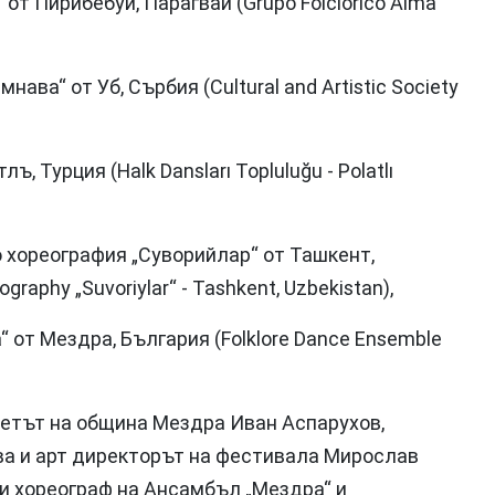
 от Пирибебуй, Парагвай (Grupo Folclórico Alma
ава“ от Уб, Сърбия (Cultural and Artistic Society
, Турция (Halk Dansları Topluluğu - Polatlı
о хореография „Суворийлар“ от Ташкент,
graphy „Suvoriylar“ - Tashkent, Uzbekistan),
 от Мездра, България (Folklore Dance Ensemble
етът на община Мездра Иван Аспарухов,
а и арт директорът на фестивала Мирослав
и хореограф на Ансамбъл „Мездра“ и