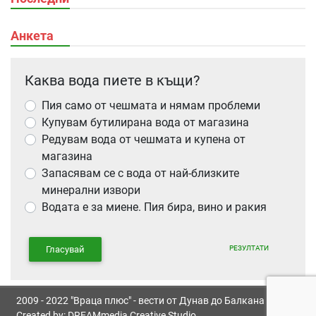
Анкета
Каква вода пиете в къщи?
Пия само от чешмата и нямам проблеми
Купувам бутилирана вода от магазина
Редувам вода от чешмата и купена от
магазина
Запасявам се с вода от най-близките
минерални извори
Водата е за миене. Пия бира, вино и ракия
РЕЗУЛТАТИ
Гласувай
2009 - 2022 "Враца плюс" - вести от Дунав до Балкана
Created by:
DREAMmedia Creative Studio