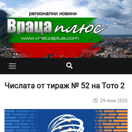
Числата от тираж № 52 на Тото 2
29 юни 2025