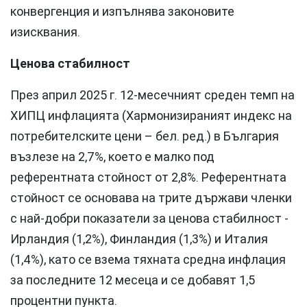
конвергенция и изпълнява законовите
изисквания.
Ценова стабилност
През април 2025 г. 12-месечният среден темп на
ХИПЦ инфлацията (Хармонизираният индекс на
потребителските цени – бел. ред.) в България
възлезе на 2,7%, което е малко под
референтната стойност от 2,8%. Референтната
стойност се основава на трите държави членки
с най-добри показатели за ценова стабилност -
Ирландия (1,2%), Финландия (1,3%) и Италия
(1,4%), като се взема тяхната средна инфлация
за последните 12 месеца и се добавят 1,5
процентни пункта.