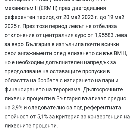
механизъм II (ERM II) през двегодишния
референтен период от 20 май 2023 г. до 19 май
2025 г. През този период левът не отбеляза
отклонение от централния курс от 1,95583 лева
за евро. България е изпълнила почти всички
свои ангажименти след влизането си във ВМ II,
но е необходим допълнителен напредък за
преодоляване на оставащите пропуски в
областта на борбата с изпирането на пари и
финансирането на тероризма. Дългосрочните
лихвени проценти в България възлизат средно
на 3,9% и следователно са под референтната
стойност от 5,1% за критерия за конвергенция на
лихвените проценти.