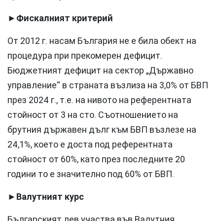
►
Фискалният критерий
От 2012 г. насам България не е била обект на
процедура при прекомерен дефицит.
Бюджетният дефицит на сектор „Държавно
управление“ в страната възлиза на 3,0% от БВП
през 2024 г., т.е. на нивото на референтната
стойност от 3 на сто. Съотношението на
брутния държавен дълг към БВП възлезе на
24,1%, което е доста под референтната
стойност от 60%, като през последните 20
години то е значително под 60% от БВП.
►
Валутният курс
Българският лев участва във Валутния