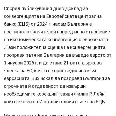
Според публикувания днес Доклад за
конвергенцията на Европейската централна
банка (ЕЦБ) от 2024 г. насам България е
постигнала значителен напредък по отношение
на икономическата конвергенция с еврозоната.
„Тази положителна оценка на конвергенцията
проправя пътя на България да въведе еврото от
1 януари 2026 г. и да стане 21-вата държава
членка на ЕС, която се присъединява към
еврозоната. Бих искал да поздравя България за
огромната ѝ отдаденост да извърши
необходимите корекции“, заяви Филип Р. Лейн,
който е член на Изпълнителния съвет на ЕЦБ.
Министрите от Еврогрупата и първите