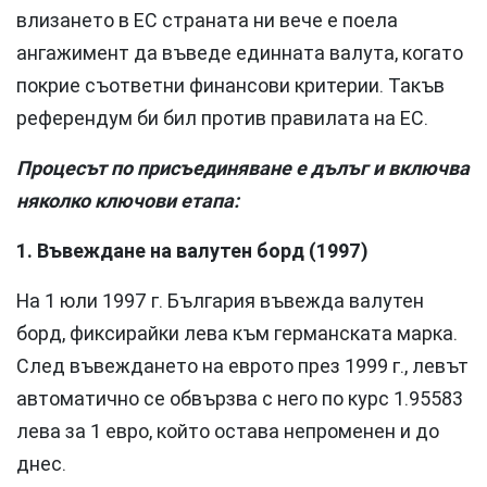
влизането в ЕС страната ни вече е поела
ангажимент да въведе единната валута, когато
покрие съответни финансови критерии. Такъв
референдум би бил против правилата на ЕС.
Процесът по присъединяване е дълъг и включва
няколко ключови етапа:
1. Въвеждане на валутен борд (1997)
На 1 юли 1997 г. България въвежда валутен
борд, фиксирайки лева към германската марка.
След въвеждането на еврото през 1999 г., левът
автоматично се обвързва с него по курс 1.95583
лева за 1 евро, който остава непроменен и до
днес.