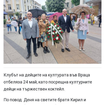
Клубът на дейците на културата във Враца
отбеляза 24 май, като посрещна културните
дейци на тържествен коктейл.
По повод Деня на светите братя Кирил и