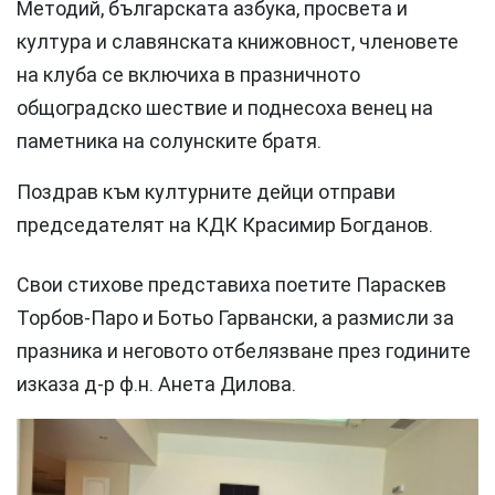
Методий, българската азбука, просвета и
култура и славянската книжовност, членовете
на клуба се включиха в празничното
общоградско шествие и поднесоха венец на
паметника на солунските братя.
Поздрав към културните дейци отправи
председателят на КДК Красимир Богданов.
Свои стихове представиха поетите Параскев
Торбов-Паро и Ботьо Гарвански, а размисли за
празника и неговото отбелязване през годините
изказа д-р ф.н. Анета Дилова.