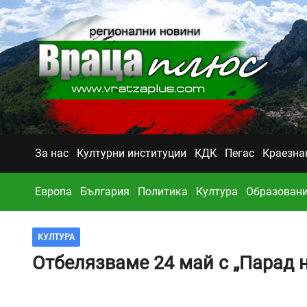
За нас
Културни институции
КДК
Пегас
Краезна
Европа
България
Политика
Култура
Образован
КУЛТУРА
Отбелязваме 24 май с „Парад н