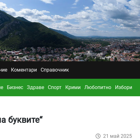
ние
Коментари
Справочник
ие
Бизнес
Здраве
Спорт
Крими
Любопитно
Избори
а буквите“
21 май 2025