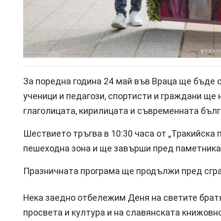
За поредна година 24 май във Враца ще бъде о
ученици и педагози, спортисти и граждани ще
глаголицата, кирилицата и съвременната бълг
Шествието тръгва в 10:30 часа от „Тракийска 
пешеходна зона и ще завърши пред паметника 
Празничната програма ще продължи пред сгр
Нека заедно отбележим Деня на светите братя
просвета и култура и на славянската книжовн