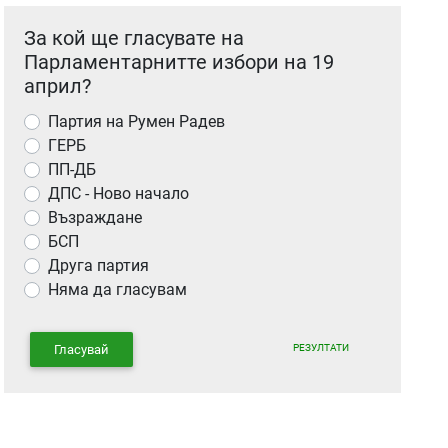
За кой ще гласувате на
Парламентарнитте избори на 19
април?
Партия на Румен Радев
ГЕРБ
ПП-ДБ
ДПС - Ново начало
Възраждане
БСП
Друга партия
Няма да гласувам
РЕЗУЛТАТИ
Гласувай