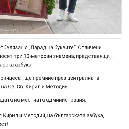
тбелязан с „Парад на буквите“. Отличени
 носят три 10-метрови знамена, представящи –
арска азбука.
принцеса“, ще премине през централната
на Св. Св. Кирил и Методий.
адата на местната администрация.
 Кирил и Методий, на българската азбука,
ост!