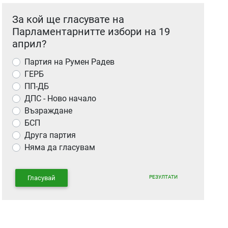
За кой ще гласувате на
Парламентарнитте избори на 19
април?
Партия на Румен Радев
ГЕРБ
ПП-ДБ
ДПС - Ново начало
Възраждане
БСП
Друга партия
Няма да гласувам
РЕЗУЛТАТИ
Гласувай