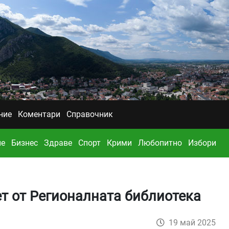
ние
Коментари
Справочник
ие
Бизнес
Здраве
Спорт
Крими
Любопитно
Избори
т от Регионалната библиотека
19 май 2025