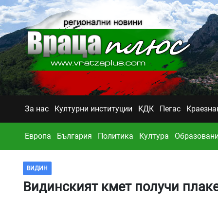
За нас
Културни институции
КДК
Пегас
Краезна
Европа
България
Политика
Култура
Образован
ВИДИН
Видинският кмет получи плаке