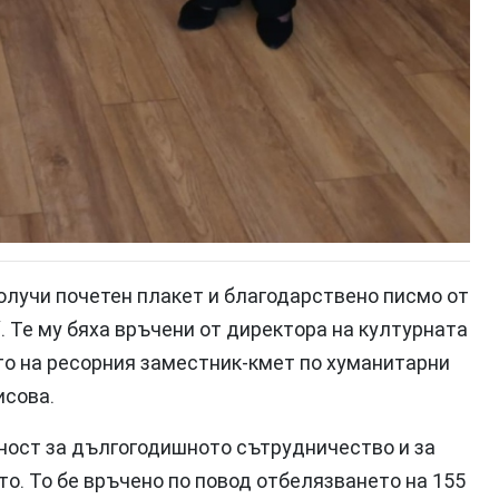
олучи почетен плакет и благодарствено писмо от
. Те му бяха връчени от директора на културната
о на ресорния заместник-кмет по хуманитарни
исова.
ност за дългогодишното сътрудничество и за
о. То бе връчено по повод отбелязването на 155