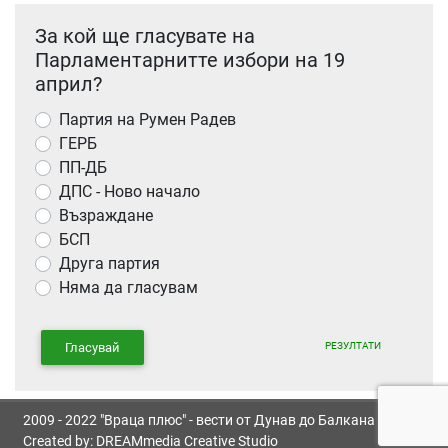
За кой ще гласувате на
Парламентарнитте избори на 19
април?
Партия на Румен Радев
ГЕРБ
ПП-ДБ
ДПС - Ново начало
Възраждане
БСП
Друга партия
Няма да гласувам
РЕЗУЛТАТИ
Гласувай
2009 - 2022 "Враца плюс" - вести от Дунав до Балкана
Created by:
DREAMmedia Creative Studio