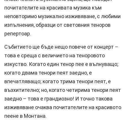
почитателите на красивата музика към
неповторимо музикално изживяване, с любими
изпълнения, образци от световния теноров
репертоар.
Събитието ще бъде нещо повече от концерт –
това е среща с величието на теноровото
изкуство. Когато един тенор пее е вълнуващо;
когато двама тенори пеят заедно, е
впечатляващо; когато трима тенори пеят, е
възхитително; но, когато четирима тенори пеят
заедно – това е грандиозно! И точно такова
изживяване очаква почитателите на красивото
пеене в Монтана.