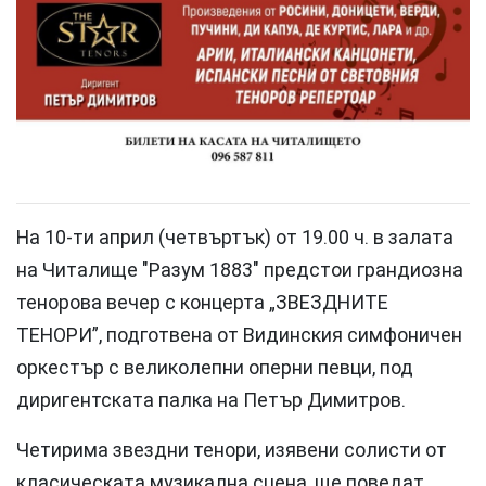
На 10-ти април (четвъртък) от 19.00 ч. в залата
на Читалище "Разум 1883" предстои грандиозна
тенорова вечер с концерта „ЗВЕЗДНИТЕ
ТЕНОРИ”, подготвена от Видинския симфоничен
оркестър с великолепни оперни певци, под
диригентската палка на Петър Димитров.
Четирима звездни тенори, изявени солисти от
класическата музикална сцена, ще поведат