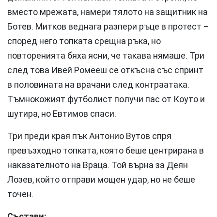
вместо мрежата, намери тялото на защитник на
Ботев. Митков веднага разпери ръце в протест –
според него топката срещна ръка, но
повторенията бяха ясни, че такава нямаше. Три
след това Ивей Ромееш се откъсна със спринт
в половината на врачани след контраатака.
Тъмнокожият футболист получи пас от Коуто и
шутира, но Евтимов спаси.
Три преди края пък Антонио Вутов спря
превъзходно топката, която беше центрирана в
наказателното на Враца. Той върна за Деян
Лозев, който отправи мощен удар, но не беше
точен.
Състави: