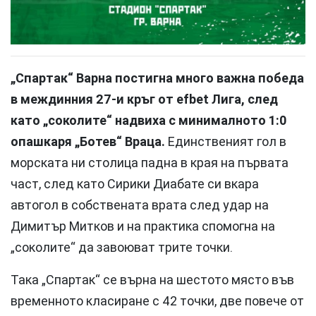
„Спартак“ Варна постигна много важна победа
в междинния 27-и кръг от efbet Лига, след
като „соколите“ надвиха с минималното 1:0
опашкаря „Ботев“ Враца.
Единственият гол в
морската ни столица падна в края на първата
част, след като Сирики Диабате си вкара
автогол в собствената врата след удар на
Димитър Митков и на практика спомогна на
„соколите“ да завоюват трите точки.
Така „Спартак“ се върна на шестото място във
временното класиране с 42 точки, две повече от