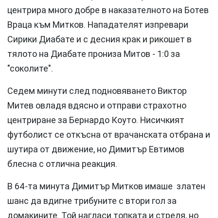
центрира много добре в наказателното на Ботев
Враца към Митков. Нападателят изпревари
Сирики Диабате и с десния крак и рикошет в
тялото на Диабате прониза Митов - 1:0 за
"соколите".
Седем минути след подновяването Виктор
Митев овладя вдясно и отправи страхотно
центриране за Бернардо Коуто. Нисичкият
футболист се откъсна от врачанската отбрана и
шутира от движение, но Димитър Евтимов
блесна с отлична реакция.
В 64-та минута Димитър Митков имаше златен
шанс да вдигне трибуните с втори гол за
домакините. Той нагласи топката и стреля, но