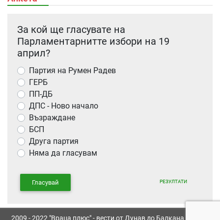
За кой ще гласувате на
Парламентарнитте избори на 19
април?
Партия на Румен Радев
ГЕРБ
ПП-ДБ
ДПС - Ново начало
Възраждане
БСП
Друга партия
Няма да гласувам
РЕЗУЛТАТИ
Гласувай
2009 - 2022 "Враца плюс" - вести от Дунав до Балкана