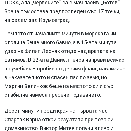
ЦСКА, ала „червените“ са с мач пасив. „Ботев“
Враца пък остава предпоследен със 17 точки,
на седем зад Крумовград.
Темпото от началните минути в морската ни
столица беше много бавно, а в 15-ата минута
удар на Филип Лесняк отиде над вратата на
Евтимов. В 22-ата Даниел Генов направи всичко
по учебник – пробив по десния фланг, навлизане
в наказателното и опасен пас по земя, но
Мартин Величков беше на мястото си и със
стабилна намеса пресече подаването.
Десет минути преди края на първата част
Спартак Варна откри резултата при това си
домакинство. Виктор Митев получи вляво и