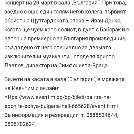
концерт на 28 март в зала „България“. При това,
заедно с още един голям негов колега, първият
обоист на Щутгардската опера – Иван Данко,
когото ще чуем като солист, в дует с Баборак и е
автор на премиерно за България произвединие,
създадено от него специално за двамата
изключителни музиканти“, споделя Христо
Павлов, директор на Симфониета-Враца.
Билети на касата в зала "България", в мрежата
на Ивентим и онлайн:
https://www.eventim.bg/bg/bileti/palitra-na-
epohite-sofiya-bulgaria-hall-665628/event.html
За информация и резервации т. 0888504644,
0895702624.