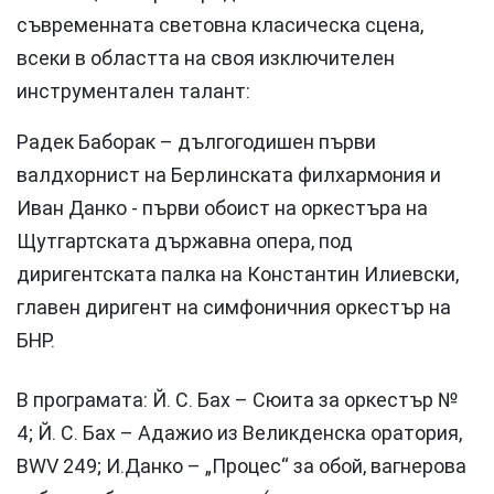
съвременната световна класическа сцена,
всеки в областта на своя изключителен
инструментален талант:
Радек Баборак – дългогодишен първи
валдхорнист на Берлинската филхармония и
Иван Данко - първи обоист на оркестъра на
Щутгартската държавна опера, под
диригентската палка на Константин Илиевски,
главен диригент на симфоничния оркестър на
БНР.
В програмата: Й. С. Бах – Сюита за оркестър №
4; Й. С. Бах – Адажио из Великденска оратория,
BWV 249; И.Данко – „Процес“ за обой, вагнерова