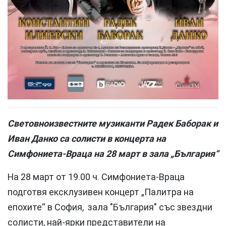
Световноизвестните музиканти Радек Баборак и
Иван Данко са солисти в концерта на
Симфониета-Враца на 28 март в зала „България“
На 28 март от 19.00 ч. Симфониета-Враца
подготвя ексклузивен концерт „Палитра на
епохите“ в София, зала "България" със звездни
солисти, най-ярки представители на