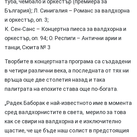
туба, чембало и оркестър (премиера за
България); Л. Синигалия – Романс за валдхорна
и оркестър, оп. 3;
К. Сен-Санс – Концертна пиеса за валдхорна и
оркестър, оп. 94; О. Респиги – Антични арии и
танци, Сюита № 3
Творбите в концертната програма са създадени
в четири различни века, а последната от тях ни
връща още две столетия назад и така
палитрата на епохите става още по-богата.
„Радек Баборак е най-известното име в момента
сред валдхорнистите в света, мерило за това
как се свири на валдхорна и е изключително
щастие, че ще бъде наш солист в предстоящия