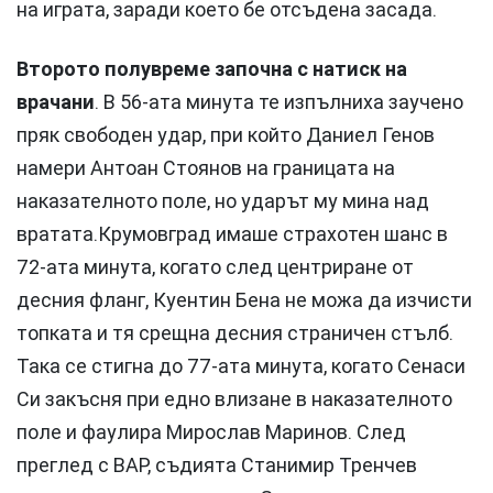
на играта, заради което бе отсъдена засада.
Второто полувреме започна с натиск на
врачани
. В 56-ата минута те изпълниха заучено
пряк свободен удар, при който Даниел Генов
намери Антоан Стоянов на границата на
наказателното поле, но ударът му мина над
вратата.Крумовград имаше страхотен шанс в
72-ата минута, когато след центриране от
десния фланг, Куентин Бена не можа да изчисти
топката и тя срещна десния страничен стълб.
Така се стигна до 77-ата минута, когато Сенаси
Си закъсня при едно влизане в наказателното
поле и фаулира Мирослав Маринов. След
преглед с ВАР, съдията Станимир Тренчев