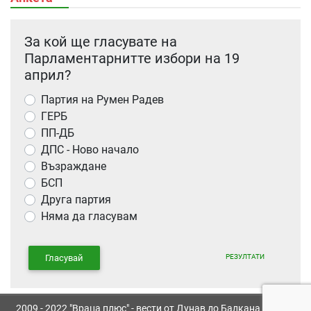
За кой ще гласувате на
Парламентарнитте избори на 19
април?
Партия на Румен Радев
ГЕРБ
ПП-ДБ
ДПС - Ново начало
Възраждане
БСП
Друга партия
Няма да гласувам
РЕЗУЛТАТИ
Гласувай
2009 - 2022 "Враца плюс" - вести от Дунав до Балкана