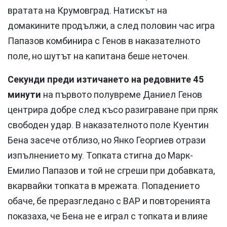
вратата на Крумовград. Натискът на
домакините продължи, а след половин час игра
Папазов комбинира с Генов в наказателното
поле, но шутът на капитана беше неточен.
Секунди преди изтичането на редовните 45
минути
на първото полувреме Даниел Генов
центрира добре след късо разиграване при пряк
свободен удар. В наказателното поле Куентин
Бена засече отблизо, но Янко Георгиев отрази
изпълнението му. Топката стигна до Марк-
Емилио Папазов и той не сгреши при добавката,
вкарвайки топката в мрежата. Попадението
обаче, бе преразгледано с ВАР и повторенията
показаха, че Бена не е играл с топката и влияе