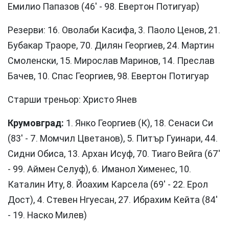
Емилио Папазов (46' - 98. Евертон Потигуар)
Резерви: 16. Оволаби Касифа, 3. Паоло Ценов, 21.
Бубакар Траоре, 70. Дилян Георгиев, 24. Мартин
Смоленски, 15. Мирослав Маринов, 14. Преслав
Бачев, 10. Спас Георгиев, 98. Евертон Потигуар
Старши треньор: Христо Янев
Крумовград:
1. Янко Георгиев (К), 18. Сeнаси Си
(83' - 7. Момчил Цветанов), 5. Питър Гуинари, 44.
Сидни Обиса, 13. Архан Исуф, 70. Тиаго Вейга (67'
- 99. Аймeн Селуф), 6. Иманол Хименес, 10.
Каталин Иту, 8. Йоахим Карсела (69' - 22. Ерол
Дост), 4. Стевен Нгуесан, 27. Ибрахим Кейта (84'
- 19. Наско Милев)