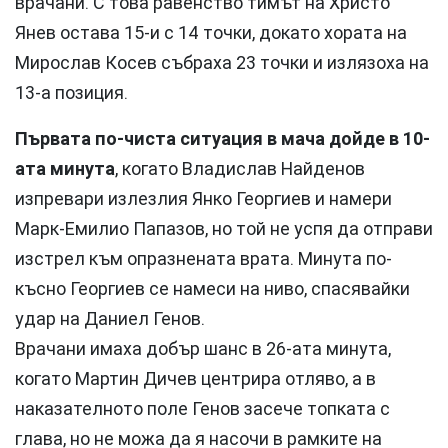
врачани. С това равенство тимът на Христо
Янев остава 15-и с 14 точки, докато хората на
Мирослав Косев събраха 23 точки и излязоха на
13-а позиция.
Първата по-чиста ситуация в мача дойде в 10-
ата минута
, когато Владислав Найденов
изпревари излезлия Янко Георгиев и намери
Марк-Емилио Папазов, но той не успя да отправи
изстрел към опразнената врата. Минута по-
късно Георгиев се намеси на ниво, спасявайки
удар на Даниел Генов.
Врачани имаха добър шанс в 26-ата минута,
когато Мартин Дичев центрира отляво, а в
наказателното поле Генов засече топката с
глава, но не можа да я насочи в рамките на