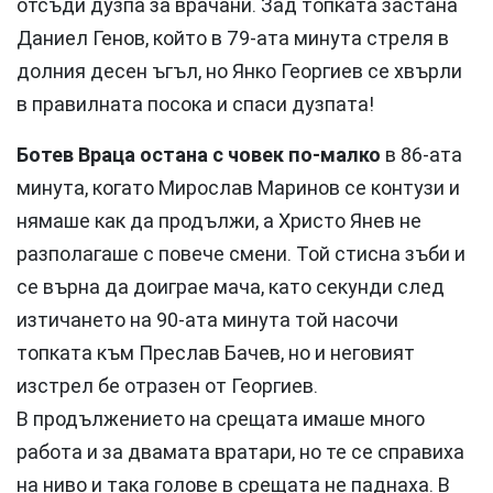
отсъди дузпа за врачани. Зад топката застана
Даниел Генов, който в 79-ата минута стреля в
долния десен ъгъл, но Янко Георгиев се хвърли
в правилната посока и спаси дузпата!
Ботев Враца остана с човек по-малко
в 86-ата
минута, когато Мирослав Маринов се контузи и
нямаше как да продължи, а Христо Янев не
разполагаше с повече смени. Той стисна зъби и
се върна да доиграе мача, като секунди след
изтичането на 90-ата минута той насочи
топката към Преслав Бачев, но и неговият
изстрел бе отразен от Георгиев.
В продължението на срещата имаше много
работа и за двамата вратари, но те се справиха
на ниво и така голове в срещата не паднаха. В