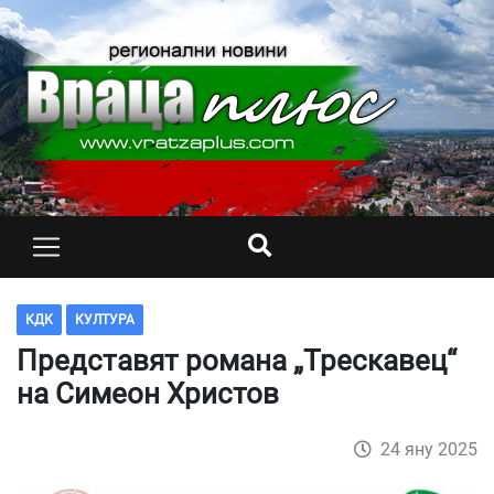
КДК
КУЛТУРА
Представят романа „Трескавец“
на Симеон Христов
24 яну 2025