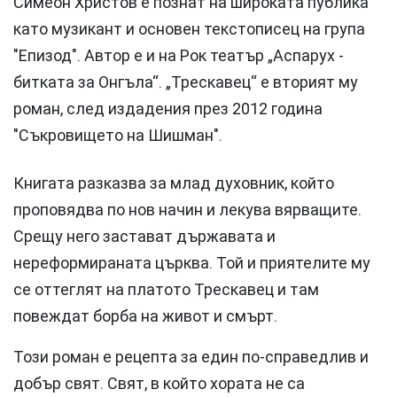
Симеон Христов е познат на широката публика
като музикант и основен текстописец на група
"Епизод". Автор е и на Рок театър „Аспарух -
битката за Онгъла“. „Трескавец“ е вторият му
роман, след издадения през 2012 година
"Съкровището на Шишман".
Книгата разказва за млад духовник, който
проповядва по нов начин и лекува вярващите.
Срещу него застават държавата и
нереформираната църква. Той и приятелите му
се оттеглят на платото Трескавец и там
повеждат борба на живот и смърт.
Този роман е рецепта за един по-справедлив и
добър свят. Свят, в който хората не са