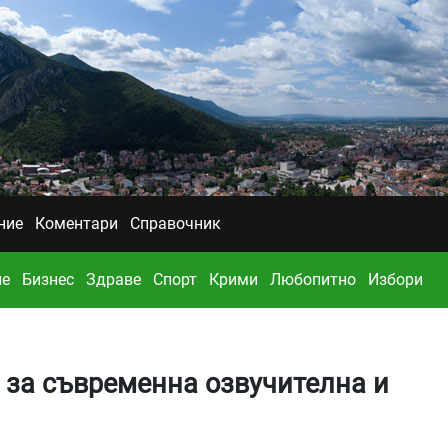
ние
Коментари
Справочник
ие
Бизнес
Здраве
Спорт
Крими
Любопитно
Избори
 за съвременна озвучителна и