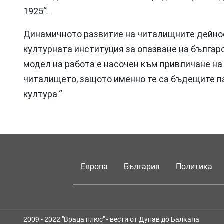
1925“.
Динамичното развитие на читалищните дейнос
културната институция за опазване на бълга
модел на работа е насочен към привличане н
читалището, защото именно те са бъдещите п
култура.“
Европа
България
Политика
2009 - 2022 "Враца плюс" - вести от Дунав до Балкана