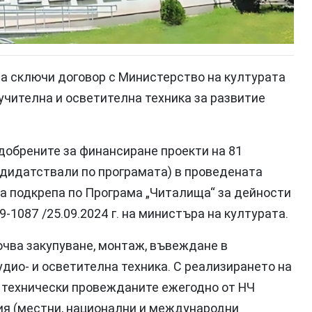
ра сключи договор с Министерство на културата
учителна и осветителна техника за развитие
добрените за финансиране проекти на 81
ндидатствали по програмата) в проведената
а подкрепа по Програма „Читалища“ за дейности
1087 /25.09.2024 г. на министъра на културата.
ючва закупуване, монтаж, въвеждане в
дио- и осветителна техника. С реализирането на
и технически провежданите ежегодно от НЧ
ия (местни, национални и международни