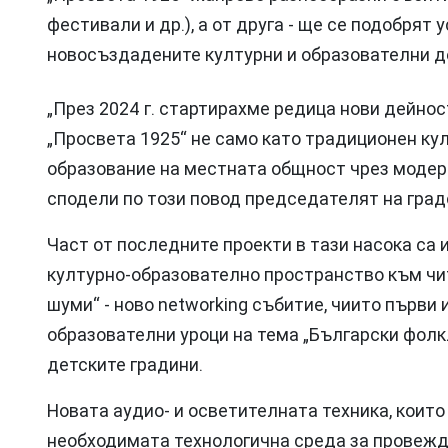
фестивали и др.), а от друга - ще се подобрят
новосъздадените културни и образователни д
„През 2024 г. стартирахме редица нови дейно
„Просвета 1925“ не само като традиционен кул
образование на местната общност чрез модерн
сподели по този повод председателят на гра
Част от последните проекти в тази насока са 
културно-образователно пространство към чи
шуми“ - ново networking събитие, чиито първи 
образователни уроци на тема „Български фолкл
детските градини.
Новата аудио- и осветителната техника, които
необходимата технологична среда за провежд