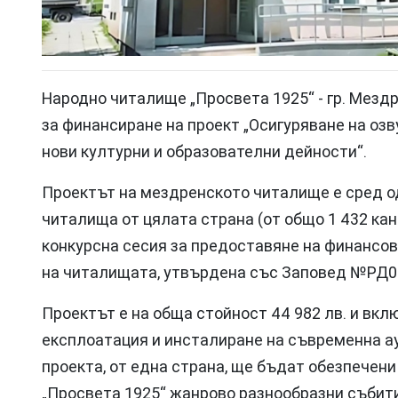
Народно читалище „Просвета 1925“ - гр. Мезд
за финансиране на проект „Осигуряване на озв
нови културни и образователни дейности“.
Проектът на мездренското читалище е сред о
читалища от цялата страна (от общо 1 432 ка
конкурсна сесия за предоставяне на финансов
на читалищата, утвърдена със Заповед №РД09-
Проектът е на обща стойност 44 982 лв. и вкл
експлоатация и инсталиране на съвременна ау
проекта, от една страна, ще бъдат обезпечен
„Просвета 1925“ жанрово разнообразни събит