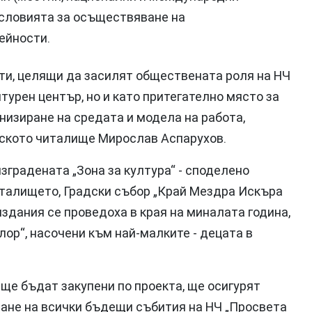
 условията за осъществяване на
ейности.
сти, целящи да засилят обществената роля на НЧ
турен център, но и като притегателно място за
изиране на средата и модела на работа,
дското читалище Мирослав Аспарухов.
изградената „Зона за култура“ - споделено
талището, Градски събор „Край Мездра Искъра
издания се проведоха в края на миналата година,
ор“, насочени към най-малките - децата в
 ще бъдат закупени по проекта, ще осигурят
ане на всички бъдещи събития на НЧ „Просвета