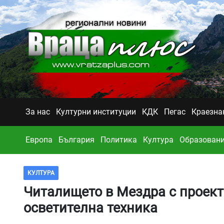
За нас
Културни институции
КДК
Пегас
Краезна
Европа
България
Политика
Култура
Образован
КУЛТУРА
Читалището в Мездра с проект
осветителна техника