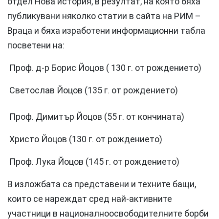
отдел Нова история, в резултат, на която бяха
публикувани няколко статии в сайта на РИМ –
Враца и бяха изработени информационни табла
посветени на:
Проф. д-р Борис Йоцов ( 130 г. от рождението)
Светослав Йоцов (135 г. от рождението)
Проф. Димитър Йоцов (55 г. от кончината)
Христо Йоцов (130 г. от рождението)
Проф. Лука Йоцов (145 г. от рождението)
В изложбата са представени и техните бащи,
които се нареждат сред най-активните
участници в националноосвободителните борби