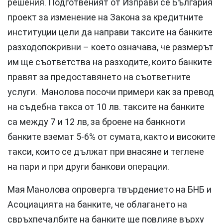
решения. Подготвеният от Изправи се България
проект за изменение на Закона за кредитните
институции цели да направи таксите на банките
разходопокривни – което означава, че размерът
им ще съответства на разходите, които банките
правят за предоставянето на съответните
услуги. Манолова посочи примери как за превод
на съдебна такса от 10 лв. таксите на банките
са между 7 и 12 лв, за броене на банкноти
банките вземат 5-6% от сумата, както и високите
такси, които се дължат при внасяне и теглене
на пари и при други банкови операции.
Мая Манолова опроверга твърдението на БНБ и
Асоциацията на банките, че облагането на
свръхпечалбите на банките ще повлияе върху