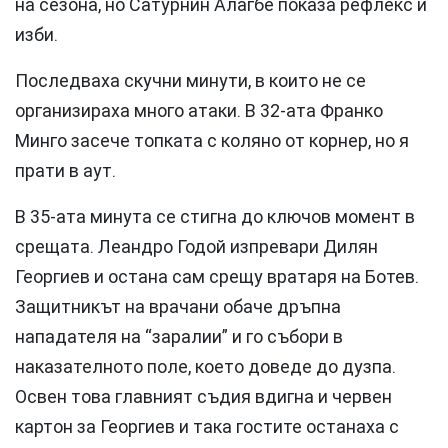
на сезона, но Сатурнин Алагбе показа рефлекс и
изби.
Последваха скучни минути, в които не се
организираха много атаки. В 32-ата Франко
Минго засече топката с коляно от корнер, но я
прати в аут.
В 35-ата минута се стигна до ключов момент в
срещата. Леандро Годой изпревари Дилян
Георгиев и остана сам срещу вратаря на Ботев.
Защитникът на врачани обаче дръпна
нападателя на “заралии” и го събори в
наказателното поле, което доведе до дузпа.
Освен това главният съдия вдигна и червен
картон за Георгиев и така гостите останаха с