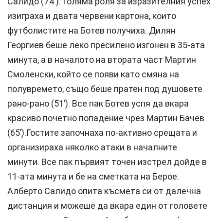
Салидо (74’). Голяма роля за изразителния успех
изиграха и двата червени картона, които
футболистите на Ботев получиха. Дилян
Георгиев беше леко пресилено изгонен в 35-ата
минута, а в началото на втората част Мартин
Смоленски, който се появи като смяна на
полувремето, също беше пратен под душовете
рано-рано (51’). Все пак Ботев успя да вкара
красиво почетно попадение чрез Мартин Бачев
(65’).Гостите започнаха по-активно срещата и
организираха няколко атаки в началните
минути. Все пак първият точен изстрел дойде в
11-ата минута и бе на сметката на Берое.
Алберто Салидо опита късмета си от далечна
дистанция и можеше да вкара един от головете