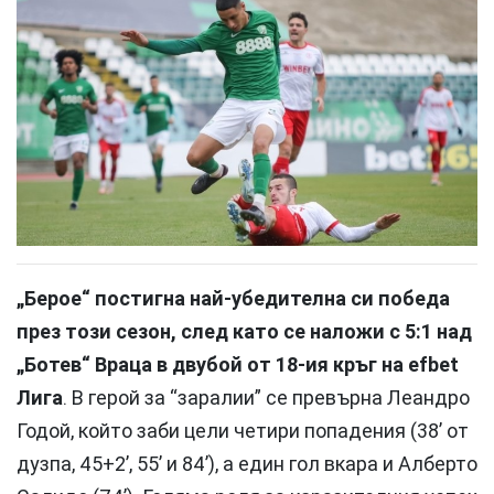
„Берое“ постигна най-убедителна си победа
през този сезон, след като се наложи с 5:1 над
„Ботев“ Враца в двубой от 18-ия кръг на efbet
Лига
. В герой за “заралии” се превърна Леандро
Годой, който заби цели четири попадения (38’ от
дузпа, 45+2’, 55’ и 84’), а един гол вкара и Алберто