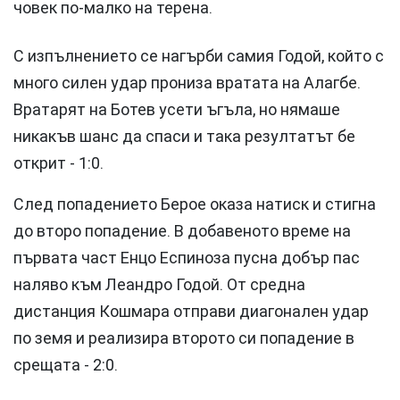
човек по-малко на терена.
С изпълнението се нагърби самия Годой, който с
много силен удар прониза вратата на Алагбе.
Вратарят на Ботев усети ъгъла, но нямаше
никакъв шанс да спаси и така резултатът бе
открит - 1:0.
След попадението Берое оказа натиск и стигна
до второ попадение. В добавеното време на
първата част Енцо Еспиноза пусна добър пас
наляво към Леандро Годой. От средна
дистанция Кошмара отправи диагонален удар
по земя и реализира второто си попадение в
срещата - 2:0.