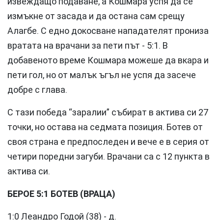
извеждащо подаване, а Кошмара успя да се
измъкне от засада и да остана сам срещу
Алагбе. С едно докосване нападателят прониза
вратата на врачани за пети път - 5:1. В
добавеното време Кошмара можеше да вкара и
пети гол, но от малък ъгъл не успя да засече
добре с глава.
С тази победа “заралии” събират в актива си 27
точки, но остава на седмата позиция. Ботев от
своя страна е предпоследен и вече е в серия от
четири поредни загуби. Врачани са с 12 пункта в
актива си.
БЕРОЕ 5:1 БОТЕВ (ВРАЦА)
1:0 Леандро Годой (38) - д.