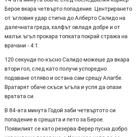
Берое вкара четвърто попадение. Центрирането
от ъгловия удар стигна до Алберто Салидо на
далечната греда, халфът овладя добре и от
малък ъгъл прокара топката покрай стража на
врачани - 4:1.
120 секунди по-късно Салидо можеше да вкара
втори гол, след като получи успоредно
подаване отляво и остана сам срещу Алагбе.
Вратарят обаче скъси ъгъла и успя да опази
вратата си.
В 84-ата минута Годой заби четвъртото си
попадение в срещата и пето за Берое.
Появилият се като резерва Ферер пусна добро