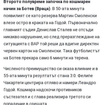
Второто полувреме започна по кошмарен
начин за Ботев (Враца)
. В 50-ата минута
появилият се като резерва Мартин Смоленски
влезе остро в краката на Годой. Първоначално
главният съдия Денислав Сталев не отсъди
никакво нарушение, но след преразглеждане на
ситуацията с ВАР той реши да вдигне директен
червен картон на Смоленски. Така футболистът
на Ботев прекара само 6 минути на терена.
Численото преимущество си оказа влияние и в
55-ата минута резултатът стана 3:0. Фелипе
Чакартеги центрира отляво и намери Леандро
Годой. Кошмара надскочи противников
състезател и с глава реализира третото си
попадение в срещата.