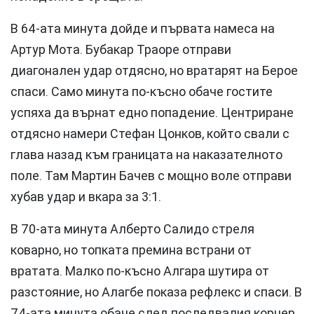
В 64-ата минута дойде и първата намеса на
Артур Мота. Бубакар Траоре отправи
диагонален удар отдясно, но вратарят на Берое
спаси. Само минута по-късно обаче гостите
успяха да върнат едно попадение. Центриране
отдясно намери Стефан Цонков, който свали с
глава назад към границата на наказателното
поле. Там Мартин Бачев с мощно воле отправи
хубав удар и вкара за 3:1.
В 70-ата минута Алберто Салидо стреля
коварно, но топката премина встрани от
вратата. Малко по-късно Алгара шутира от
разстояние, но Алагбе показа рефлекс и спаси. В
74-ата минута обаче след последвалия корнер