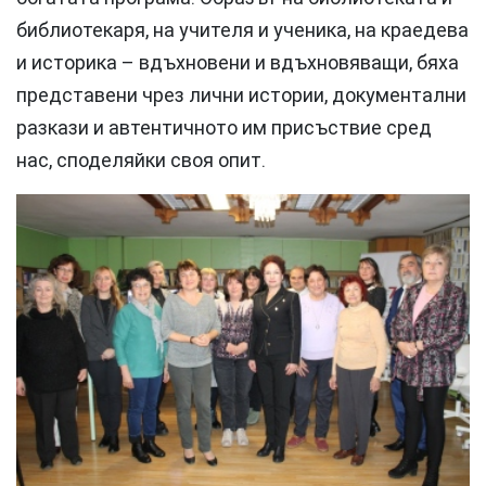
библиотекаря, на учителя и ученика, на краедева
и историка – вдъхновени и вдъхновяващи, бяха
представени чрез лични истории, документални
разкази и автентичното им присъствие сред
нас, споделяйки своя опит.