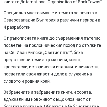
книгата /International Organisation of BookTowns”.
Специално място имаше и темата за печата в
Северозападна България в различни периоди в
4 разработки.
От ръкописната книга до съвременния пътепис,
посветен на поклонническия поход по стъпките
на Св. Иван Рилски „Светият път“, бяха
представени теми за ръкописи, книги,
краеведски, исторически издания и личности,
посветили своя живот и дело в служене на
словото и родния край.
Забранените и забравените книги, и хората,
вдъхнали им нов живот също бяха част от
богатата програма. Образът на библиотеката и