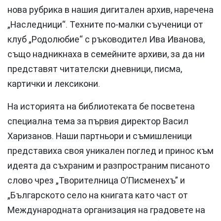
нова рубрика в нашия дигитален архив, наречена
„Наследници“. Техните по-малки съученици от
клуб „Родолюбие“ с ръководител Ива Иванова,
също надникнаха в семейните архиви, за да ни
представят читателски дневници, писма,
картички и лексикони.
На историята на библиотеката бе посветена
специална тема за първия директор Васил
Харизанов. Наши партньори и съмишленици
представиха своя уникален поглед и принос към
идеята да съхраним и разпространим писаното
слово чрез „Творителница О’Писменехъ” и
„Българското село на книгата като част от
Международната организация на градовете на