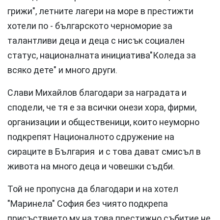
грижи", летните лагери на море в престижти
хотели по - българското черноморие за
талантливи деца и деца с нисък социален
статус, националната инициатива"Коледа за
всяко дете" и много други.
Слави Михайлов благодари за наградата и
сподели, че тя е за всички онези хора, фирми,
организации и общественици, които неуморно
подкрепят Националното сдружение на
сираците в България и с това дават смисъл в
живота на много деца и човешки съдби.
Той не пропусна да благодари и на хотел
"Маринела" София без чиято подкрепа
присъствието му на това престижно събитие не