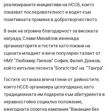
реализираните инициативи на НССБ, които
показват последователност и водят към
позитивната промяна в добротворчеството.
В знак на огромна благодарност за високата
награда, Слави Михайлов изненада
организаторите и гостите като покани на
сцената младият и вече популярен талант от
НМУ "Любомир Пипков" София, Филип Донков,
който изпълни песента "Богатство" на "Тангра".
Гостите останаха впечатлени от дейностите,
които НССБ организира целогодишно, като
традиционната им подкрепа към абитуриенти в
неравностойно социално положение,
ежегодната спортна кампания "Ваканция без