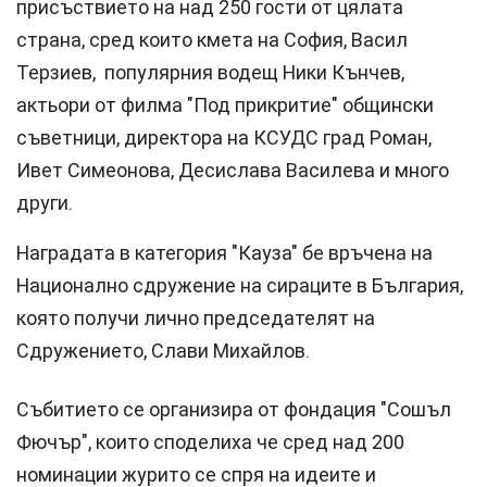
присъствието на над 250 гости от цялата
страна, сред които кмета на София, Васил
Терзиев, популярния водещ Ники Кънчев,
актьори от филма "Под прикритие" общински
съветници, директора на КСУДС град Роман,
Ивет Симеонова, Десислава Василева и много
други.
Наградата в категория "Кауза" бе връчена на
Национално сдружение на сираците в България,
която получи лично председателят на
Сдружението, Слави Михайлов.
Събитието се организира от фондация "Сошъл
Фючър", които споделиха че сред над 200
номинации журито се спря на идеите и