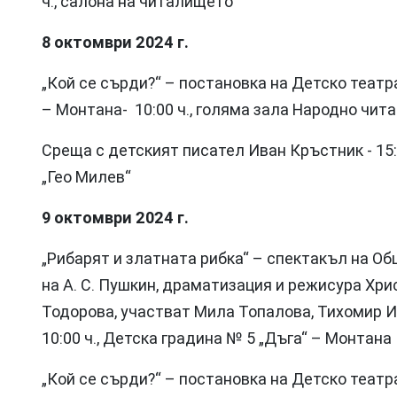
ч., салона на читалището
8 октомври 2024 г.
„Кой се сърди?“ – постановка на Детско теат
– Монтана- 10:00 ч., голяма зала Народно чит
Среща с детският писател Иван Кръстник - 15:
„Гео Милев“
9 октомври 2024 г.
„Рибарят и златната рибка“ – спектакъл на Об
на А. С. Пушкин, драматизация и режисура Хр
Тодорова, участват Мила Топалова, Тихомир И
10:00 ч., Детска градина № 5 „Дъга“ – Монтана
„Кой се сърди?“ – постановка на Детско теат