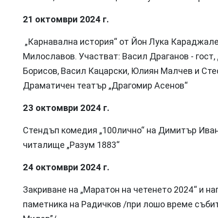
21 октомври 2024 г.
„Карнавална история“ от Йон Лука Караджале
Милославов. Участват: Васил Драганов - гост
Борисов, Васил Кацарски, Юлиян Малчев и Стеф
Драматичен театър „Драгомир Асенов“
23 октомври 2024 г.
Стендъп комедия „100лично“ на Димитър Иванов
читалище „Разум 1883“
24 октомври 2024 г.
Закриване на „Маратон на четенето 2024“ и наг
паметника на Радичков /при лошо време събит