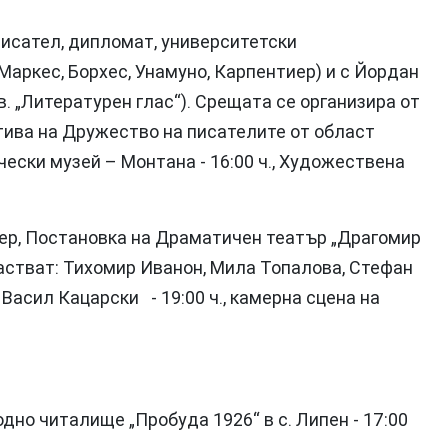
писател, дипломат, университетски
Маркес, Борхес, Унамуно, Карпентиер) и с Йордан
в. „Литературен глас“). Срещата се организира от
тива на Дружество на писателите от област
ески музей – Монтана - 16:00 ч., Художествена
бер, Постановка на Драматичен театър „Драгомир
астват: Тихомир Иванон, Мила Топалова, Стефан
асил Кацарски - 19:00 ч., камерна сцена на
дно читалище „Пробуда 1926“ в с. Липен - 17:00