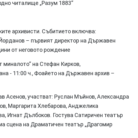
ародно читалище „Разум 1883“
ките архивисти. Събитието включва:
Йорданов – първият директор на Държавен
одини от неговото рождение
 миналото“ на Стефан Кирков,
а - 11:00 ч., Фоайето на Държавен архив –
ав Асенов, участват: Руслан Мъйнов, Александра
ов, Маргарита Хлебарова, Анджелика
а, Игнат Дълбоков. Гостува Сатиричен театър
ляма сцена на Драматичен театър „Драгомир