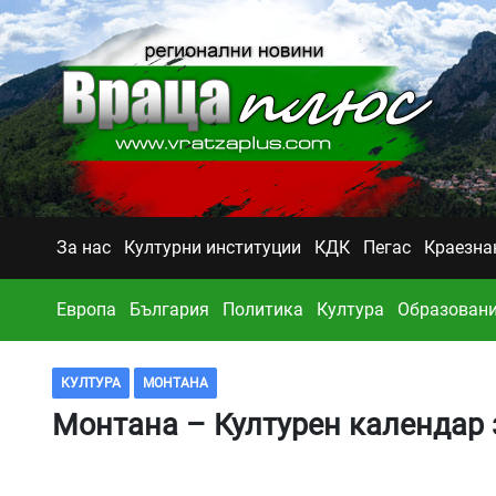
За нас
Културни институции
КДК
Пегас
Краезна
Европа
България
Политика
Култура
Образован
КУЛТУРА
МОНТАНА
Монтана – Културен календар з