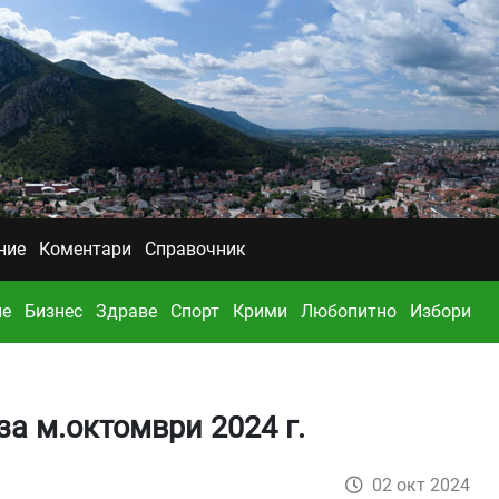
ние
Коментари
Справочник
ие
Бизнес
Здраве
Спорт
Крими
Любопитно
Избори
а м.октомври 2024 г.
02 окт 2024