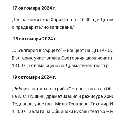
17 октомври 2024 г.
Ден на книгите за Хари Потър - 16:30 ч., в Дет
с предварително записване/
18 октомври 2024 г.
„С България в сърцето“ – концерт на ЦПЛР - О
България, участвали в Световния шампионат по
18:00 ч., голяма сцена на Драматичен театър
19 октомври 2024 г.
„Рибарят и златната рибка“ – спектакъл на О
на А. С. Пушкин, драматизация и режисура Хр
Тодорова, участват Мила Топалова, Тихомир 
11:00 ч., залата на Общински куклен театър –