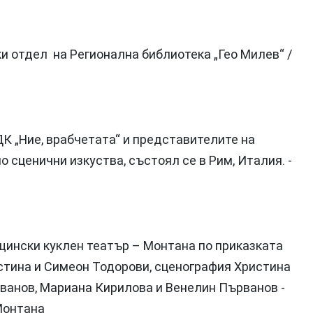
ски отдел на Регионална библиотека „Гео Милев“ /
ДК „Ние, врабчетата“ и представителите на
 сценични изкуства, състоял се в Рим, Италия. -
бщински куклен театър – Монтана по приказката
истина и Симеон Тодорови, сценография Христина
Иванов, Мариана Кирилова и Венелин Първанов -
 Монтана