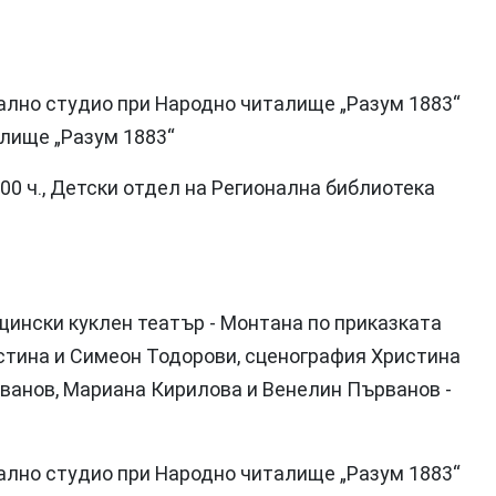
рално студио при Народно читалище „Разум 1883“
алище „Разум 1883“
00 ч., Детски отдел на Регионална библиотека
щински куклен театър - Монтана по приказката
истина и Симеон Тодорови, сценография Христина
ванов, Мариана Кирилова и Венелин Първанов -
рално студио при Народно читалище „Разум 1883“