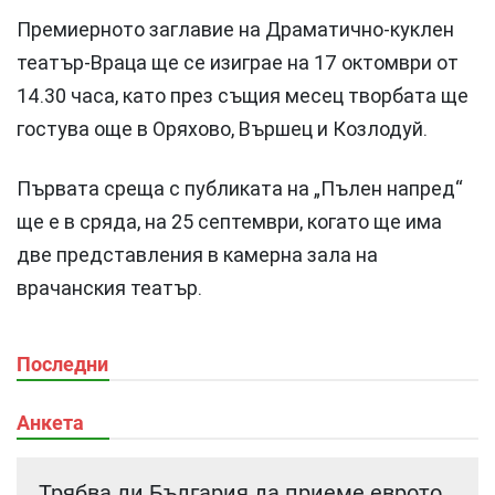
Премиерното заглавие на Драматично-куклен
театър-Враца ще се изиграе на 17 октомври от
14.30 часа, като през същия месец творбата ще
гостува още в Оряхово, Вършец и Козлодуй.
Първата среща с публиката на „Пълен напред“
ще е в сряда, на 25 септември, когато ще има
две представления в камерна зала на
врачанския театър.
Последни
Анкета
Трябва ли България да приеме еврото