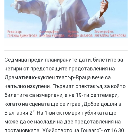
Седмица преди планираните дати, билетите за
четири от предстоящите представления на
Драматично-куклен театър-Враца вече са
напълно изкупени. Първият спектакъл, за който
билетите са изчерпани, е на 19-ти септември,
когато на сцената ще се играе „Добре дошли в
България 2“. На 1-ви октомври публиката ще
може да се наслади на две представления на
постановката „Убийството на Гонзаго“- от 16.30