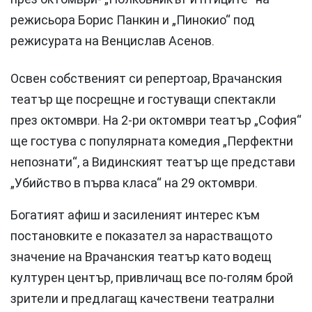
режисьора Борис Панкин и „Пинокио“ под
режисурата на Венцислав Асенов.
Освен собственият си репертоар, Врачанския
театър ще посрещне и гостуващи спектакли
през октомври. На 2-ри октомври театър „София“
ще гостува с популярната комедия „Перфектни
непознати“, а Видинският театър ще представи
„Убийство в първа класа“ на 29 октомври.
Богатият афиш и засиленият интерес към
постановките е показател за нарастващото
значение на Врачанския театър като водещ
културен център, привличащ все по-голям брой
зрители и предлагащ качествени театрални