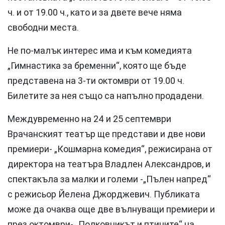
ч. и от 19.00 ч., като и за двете вече няма
свободни места.
Не по-малък интерес има и към комедията
„Гимнастика за бременни“, която ще бъде
представена на 3-ти октомври от 19.00 ч.
Билетите за нея също са напълно продадени.
Междувременно на 24 и 25 септември
Врачанският театър ще представи и две нови
премиери- „Кошмарна комедия“, режисирана от
директора на театъра Владлен Александров, и
спектакъла за малки и големи -„Пълен напред“
с режисьор Йелена Джорджевич. Публиката
може да очаква още две вълнуващи премиери и
през октомври- „Полковникът и птиците“ на