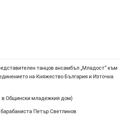
редставителен танцов ансамбъл „Младост“ към
единението на Княжество България и Източна
 – в Общински младежкия дом)
а барабаниста Петър Светлинов