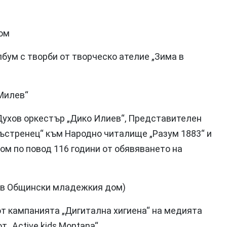
дом
бум с творби от творческо ателие „Зима в
 Милев“
 Духов оркестър „Дико Илиев“, Представителен
ъстренец“ към Народно читалище „Разум 1883“ и
 по повод 116 години от обявяването на
 - в Общински младежкия дом)
 от кампанията „Дигитална хигиена“ на медията
 „Active kids Montana“.