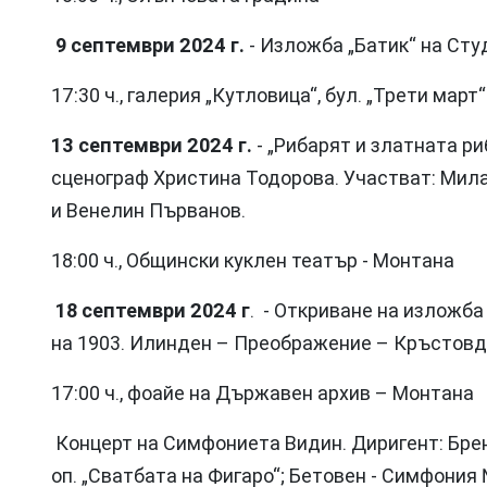
9 септември 2024 г.
- Изложба „Батик“ на Сту
17:30 ч., галерия „Кутловица“, бул. „Трети март“
13 септември 2024 г.
- „Рибарят и златната р
сценограф Христина Тодорова. Участват: Мил
и Венелин Първанов.
18:00 ч., Общински куклен театър - Монтана
18 септември 2024 г
. - Откриване на изложб
на 1903. Илинден – Преображение – Кръстовд
17:00 ч., фоайе на Държавен архив – Монтана
Концерт на Симфониета Видин. Диригент: Брен
оп. „Сватбата на Фигаро“; Бетовен - Симфония 