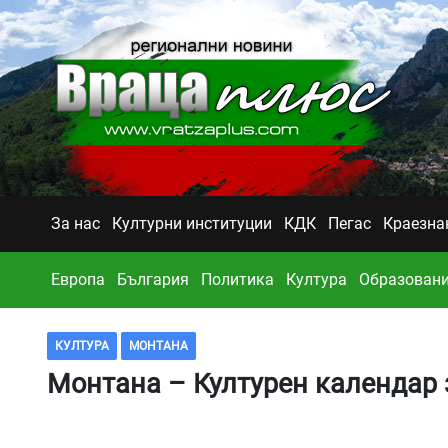
За нас
Културни институции
КДК
Пегас
Краезна
Европа
България
Политика
Култура
Образован
КУЛТУРА
МОНТАНА
Монтана – Културен календар з