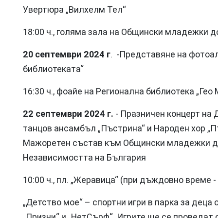
Увертюра „Вилхелм Тел“
18:00 ч., голяма зала на Общински младежки 
20 септември 2024 г
. -Представяне на фотоал
библиотеката“
16:30 ч., фоайе на Регионална библиотека „Гео
22 септември 2024 г.
- Празничен концерт на
танцов ансамбъл „Пъстрина“ и Народен хор „П
Мажоретен състав към Общински младежки дом
Независимостта на България
10:00 ч., пл. „Жеравица“ (при дъждовно време
„Детство мое“ – спортни игри в парка за деца
„Призни“ и „НетСърф“. Игрите ще се проведат от