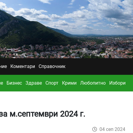
ние
Коментари
Справочник
ие
Бизнес
Здраве
Спорт
Крими
Любопитно
Избори
а м.септември 2024 г.
04 сеп 2024