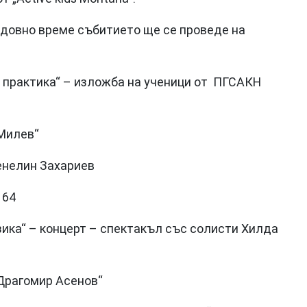
ъждовно време събитието ще се проведе на
 практика“ – изложба на ученици от ПГСАКН
 Милев“
енелин Захариев
 64
зика“ – концерт – спектакъл със солисти Хилда
„Драгомир Асенов“