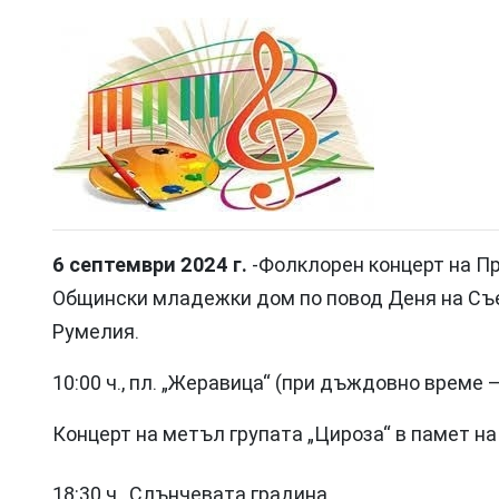
6 септември 2024 г.
-Фолклорен концерт на П
Общински младежки дом по повод Деня на Съ
Румелия.
10:00 ч., пл. „Жеравица“ (при дъждовно време
Концерт на метъл групата „Цироза“ в памет н
18:30 ч., Слънчевата градина