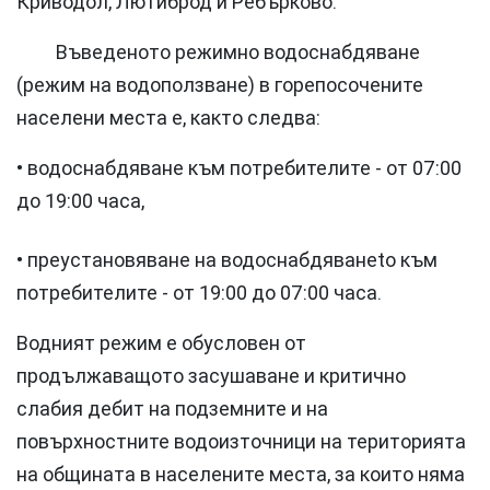
Криводол, Лютиброд и Ребърково.
Въведеното режимно водоснабдяване
(режим на водоползване) в горепосочените
населени места е, както следва:
• водоснабдяване към потребителите - от 07:00
до 19:00 часа,
• преустановяване на водоснабдяванеto към
потребителите - от 19:00 до 07:00 часа.
Водният режим е обусловен от
продължаващото засушаване и критично
слабия дебит на подземните и на
повърхностните водоизточници на територията
на общината в населените места, за които няма