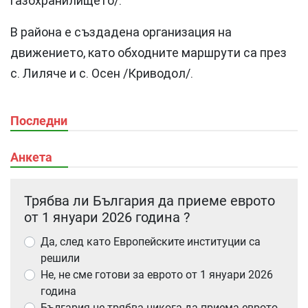
газохранилището/.
В района е създадена организация на
движението, като обходните маршрути са през
с. Лиляче и с. Осен /Криводол/.
Последни
Анкета
Трябва ли България да приеме еврото
от 1 януари 2026 година ?
Да, след като Европейските институции са
решили
Не, не сме готови за еврото от 1 януари 2026
година
България не трябва никога да приема еврото