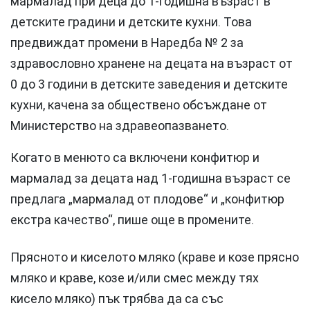
мармалад при деца до 1-годишна възраст в
детските градини и детските кухни. Това
предвиждат промени в Наредба № 2 за
здравословно хранене на децата на възраст от
0 до 3 години в детските заведения и детските
кухни, качена за обществено обсъждане от
Министерство на здравеопазването.
Когато в менюто са включени конфитюр и
мармалад за децата над 1-годишна възраст се
предлага „мармалад от плодове“ и „конфитюр
екстра качество“, пише още в промените.
Прясното и киселото мляко (краве и козе прясно
мляко и краве, козе и/или смес между тях
кисело мляко) пък трябва да са със