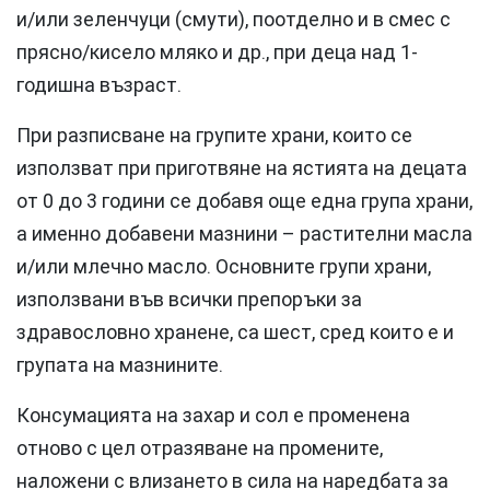
и/или зеленчуци (смути), поотделно и в смес с
прясно/кисело мляко и др., при деца над 1-
годишна възраст.
При разписване на групите храни, които се
използват при приготвяне на ястията на децата
от 0 до 3 години се добавя още една група храни,
а именно добавени мазнини – растителни масла
и/или млечно масло. Основните групи храни,
използвани във всички препоръки за
здравословно хранене, са шест, сред които е и
групата на мазнините.
Консумацията на захар и сол е променена
отново с цел отразяване на промените,
наложени с влизането в сила на наредбата за