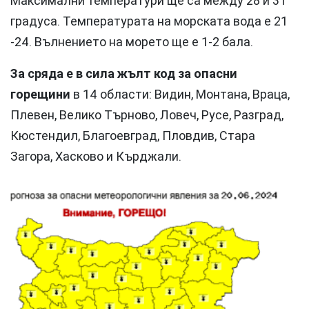
Максимални температури ще са между 28 и 31
градуса. Температурата на морската вода е 21
-24. Вълнението на морето ще е 1-2 бала.
За сряда е в сила жълт код за опасни
горещини
в 14 области: Видин, Монтана, Враца,
Плевен, Велико Търново, Ловеч, Русе, Разград,
Кюстендил, Благоевград, Пловдив, Стара
Загора, Хасково и Кърджали.