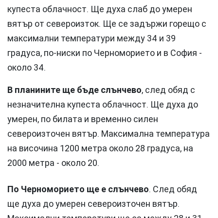
купеста облачност. Ще духа слаб до умерен
вятър от североизток. Ще се задържи горещо с
максимални температури между 34 и 39
градуса, по-ниски по Черноморието и в София -
около 34.
В планините ще бъде слънчево
, след обяд с
незначителна купеста облачност. Ще духа до
умерен, по билата и временно силен
североизточен вятър. Максимална температура
на височина 1200 метра около 28 градуса, на
2000 метра - около 20.
По Черноморието ще е слънчево
. След обяд
ще духа до умерен североизточен вятър.