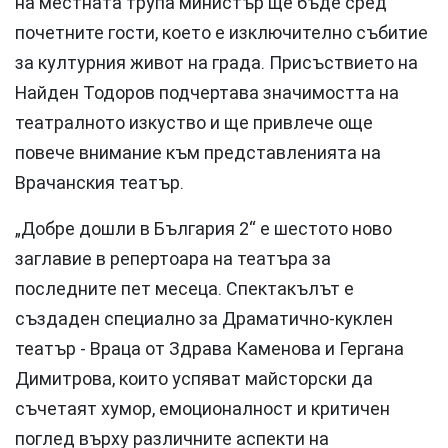
на местната трупа министър ще бъде сред
почетните гости, което е изключително събитие
за културния живот на града. Присъствието на
Найден Тодоров подчертава значимостта на
театралното изкуство и ще привлече още
повече внимание към представленията на
Врачанския театър.
„Добре дошли в България 2“ е шестото ново
заглавие в репертоара на театъра за
последните пет месеца. Спектакълът е
създаден специално за Драматично-куклен
театър - Враца от Здрава Каменова и Гергана
Димитрова, които успяват майсторски да
съчетаят хумор, емоционалност и критичен
поглед върху различните аспекти на