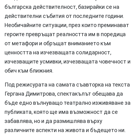
българска действителност, базирайки се на
действителни събития от последните години.
Необичайните ситуации, през които преминават
героите превръщат реалността им в поредица
от метафори и обръщат вниманието към
ценността на изчезващата солидарност,
изчезващите усмивки, изчезващата човечност и
обич към ближния.
Под режисурата на самата съавторка на текста
Гергана Димитрова, спектакълът обещава да
бъде едно вълнуващо театрално изживяване за
публиката, която ще има възможност да се
забавлява, но и да размишлява върху
различните аспекти на живота и бъдещето ни.