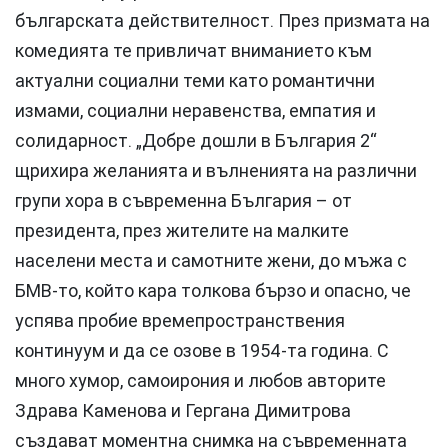
българската действителност. През призмата на
комедията те привличат вниманието към
актуални социални теми като романтични
измами, социални неравенства, емпатия и
солидарност. „Добре дошли в България 2“
щрихира желанията и вълненията на различни
групи хора в съвременна България – от
президента, през жителите на малките
населени места и самотните жени, до мъжа с
БМВ-то, който кара толкова бързо и опасно, че
успява пробие времепространствения
континуум и да се озове в 1954-та година. С
много хумор, самоирония и любов авторите
Здрава Каменова и Гергана Димитрова
създават моментна снимка на съвременната