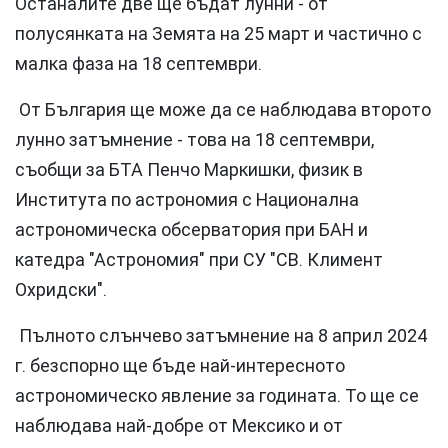
Останалите две ще бъдат лунни - от
полусянката на Земята на 25 март и частично с
малка фаза на 18 септември.
От България ще може да се наблюдава второто
лунно затъмнение - това на 18 септември,
съобщи за БТА Пенчо Маркишки, физик в
Института по астрономия с Национална
астрономическа обсерватория при БАН и
катедра "Астрономия" при СУ "СВ. Климент
Охридски".
Пълното слънчево затъмнение на 8 април 2024
г. безспорно ще бъде най-интересното
астрономическо явление за годината. То ще се
наблюдава най-добре от Мексико и от