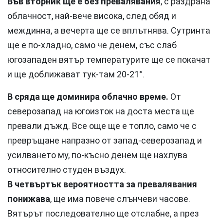
Във вторник ще е без превалявания
, с раздрана
облачност, най-вече висока, след обяд и
междинна, а вечерта ще се вплътнява. Сутринта
ще е по-хладно, само че денем, със слаб
югозападен вятър температурите ще се покачат
и ще доближават тук-там 20-21°.
В сряда ще доминира облачно време.
От
северозапад на югоизток на доста места ще
превали дъжд. Все още ще е топло, само че с
превръщане напразно от запад-северозапад и
усилването му, по-късно денем ще нахлува
относително студен въздух.
В четвъртък вероятността за превалявания
понижава
, ще има повече слънчеви часове.
Вятърът последователно ще отслабне, а през