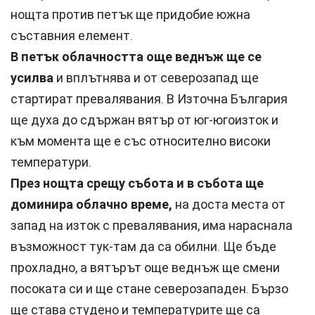
нощта против петък ще придобие южна
съставния елемент.
В петък облачността още веднъж ще се
усилва
и вплътнява и от северозапад ще
стартират превалявания. В Източна България
ще духа до сдържан вятър от юг-югоизток и
към момента ще е със относително високи
температури.
През нощта срещу събота и в събота ще
доминира облачно време,
на доста места от
запад на изток с превалявания, има нараснала
възможност тук-там да са обилни. Ще бъде
прохладно, а вятърът още веднъж ще смени
посоката си и ще стане северозападен. Бързо
ще става студено и температурите ще са